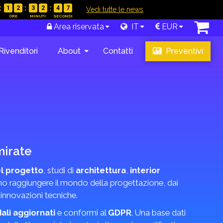
1
2
3
2
4
6
|
Vedi tutte le news
Area riservata
IT
EUR
Rivenditori
About
Contatti
Preventivi
mirate
el progetto
, studi di
architettura
,
interior
no raggiungere il mondo della progettazione, dai
e innovazioni tecniche.
ali aggiornati
e conformi al
GDPR
. Una base dati