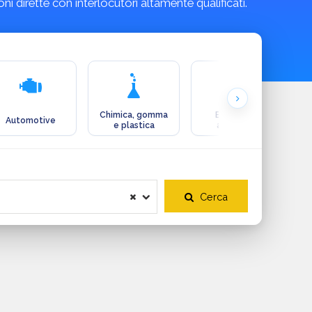
i dirette con interlocutori altamente qualificati.
Chimica, gomma
Ecologia e
Automotive
e plastica
ambiente
Cerca