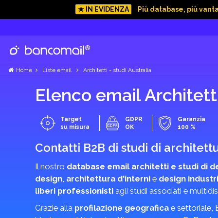
★ IN EVIDENZA
Più database, più vant
Home
Liste email
Architetti - studi Australia
Elenco email Architetti
Target
GDPR
Garanzia
su misura
OK
100 %
Contatti B2B di studi di archite
Il nostro
database email architetti e studi di d
design
,
architettura d'interni
e
design industr
liberi professionisti
agli studi associati e multidis
Grazie alla
profilazione geografica
e settoriale,