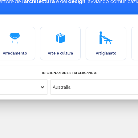
ttore dell’
architettura
e del
design
, avviando comunicazion
Arredamento
Arte e cultura
Artigianato
IN CHE NAZIONE STAI CERCANDO?