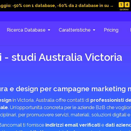
1
4
aggio: -50% con 1 database, -60% da 2 database in su →
Ricerca Database
Caratteristiche
Pricing
 - studi Australia Victoria
ttura e design per campagne marketing 
esign
in Victoria, Australia offre contatti di
professionisti d
iale
. Un’opportunità concreta per le aziende B2B che voglio
ciplinari, per promuovere servizi, materiali, soluzioni digitali 
 Bancomail ti fornisce
indirizzi email verificati
e
dati aziend