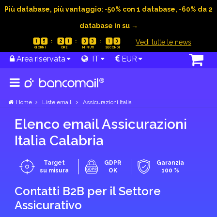
Più database, più vantaggio: -50% con 1 database, -60% da 2
database in su →
|
Vedi tutte le news
1
5
2
1
3
3
1
2
Area riservata
IT
EUR
Home
Liste email
Assicurazioni Italia
Elenco email Assicurazioni
Italia Calabria
Target
GDPR
Garanzia
su misura
OK
100 %
Contatti B2B per il Settore
Assicurativo