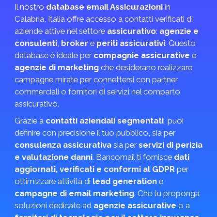
Il nostro
database email Assicurazioni
in
Calabria, Italia offre accesso a contatti verificati di
aziende attive nel settore
assicurativo
:
agenzie e
consulenti
,
broker
e
periti assicurativi
. Questo
database è ideale per
compagnie assicurative
e
agenzie di marketing
che desiderano realizzare
campagne mirate per connettersi con partner
commerciali o fornitori di servizi nel comparto
assicurativo.
Grazie a
contatti aziendali segmentati
, puoi
definire con precisione il tuo pubblico, sia per
consulenza assicurativa
sia per
servizi di perizia
e valutazione danni
. Bancomail ti fornisce
dati
aggiornati, verificati e conformi al GDPR
per
ottimizzare attività di
lead generation
e
campagne di email marketing
. Che tu proponga
soluzioni dedicate ad
agenzie assicurative
o a