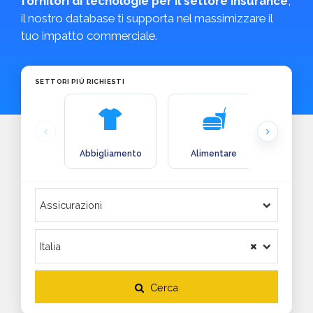
fornitori di tecnologie per il settore insurance
,
il nostro database ti supporta nel massimizzare il
tuo impatto commerciale.
SETTORI PIÙ RICHIESTI
Abbigliamento
Alimentare
Arre
Cerca