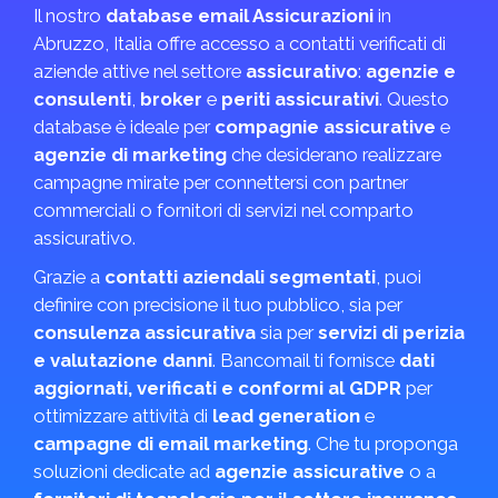
Il nostro
database email Assicurazioni
in
Abruzzo, Italia offre accesso a contatti verificati di
aziende attive nel settore
assicurativo
:
agenzie e
consulenti
,
broker
e
periti assicurativi
. Questo
database è ideale per
compagnie assicurative
e
agenzie di marketing
che desiderano realizzare
campagne mirate per connettersi con partner
commerciali o fornitori di servizi nel comparto
assicurativo.
Grazie a
contatti aziendali segmentati
, puoi
definire con precisione il tuo pubblico, sia per
consulenza assicurativa
sia per
servizi di perizia
e valutazione danni
. Bancomail ti fornisce
dati
aggiornati, verificati e conformi al GDPR
per
ottimizzare attività di
lead generation
e
campagne di email marketing
. Che tu proponga
soluzioni dedicate ad
agenzie assicurative
o a