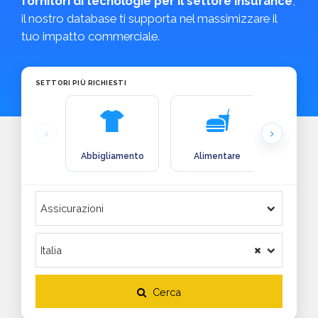
fornitori di tecnologie per il settore insurance
,
il nostro database ti supporta nel massimizzare il
tuo impatto commerciale.
SETTORI PIÙ RICHIESTI
Abbigliamento
Alimentare
Arre
Cerca