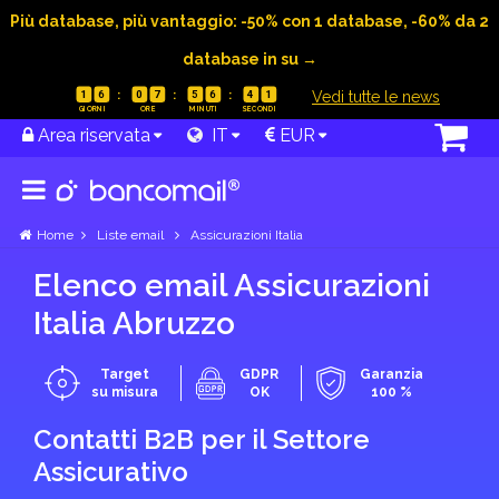
Più database, più vantaggio: -50% con 1 database, -60% da 2
database in su →
|
Vedi tutte le news
1
6
0
7
5
6
4
0
Area riservata
IT
EUR
Home
Liste email
Assicurazioni Italia
Elenco email Assicurazioni
Italia Abruzzo
Target
GDPR
Garanzia
su misura
OK
100 %
Contatti B2B per il Settore
Assicurativo