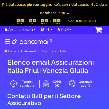
Più database, più vantaggio: -50% con 1 database, -60% da 2
database in su →
|
Vedi tutte le news
1
4
1
3
5
5
3
8
Area riservata
IT
EUR
Home
Liste email
Assicurazioni Italia
Elenco email Assicurazioni
Italia Friuli Venezia Giulia
Target
GDPR
Garanzia
su misura
OK
100 %
Contatti B2B per il Settore
Assicurativo