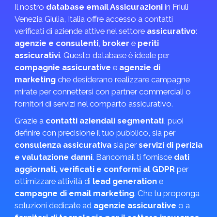
Il nostro
database email Assicurazioni
in Friuli
Venezia Giulia, Italia offre accesso a contatti
verificati di aziende attive nel settore
assicurativo
:
agenzie e consulenti
,
broker
e
periti
assicurativi
. Questo database è ideale per
compagnie assicurative
e
agenzie di
marketing
che desiderano realizzare campagne
mirate per connettersi con partner commerciali o
fornitori di servizi nel comparto assicurativo.
Grazie a
contatti aziendali segmentati
, puoi
definire con precisione il tuo pubblico, sia per
consulenza assicurativa
sia per
servizi di perizia
e valutazione danni
. Bancomail ti fornisce
dati
aggiornati, verificati e conformi al GDPR
per
ottimizzare attività di
lead generation
e
campagne di email marketing
. Che tu proponga
soluzioni dedicate ad
agenzie assicurative
o a