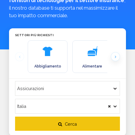
fornitori di tecnologie per il settore insurance
,
il nostro database ti supporta nel massimizzare il
tuo impatto commerciale.
SETTORI PIÙ RICHIESTI
Abbigliamento
Alimentare
Arre
Cerca