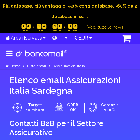
Più database, più vantaggio: -50% con 1 database, -60% da 2
database in su →
|
Vedi tutte le news
1
4
1
6
2
8
1
5
Area riservata
IT
EUR
Home
Liste email
Assicurazioni Italia
Elenco email Assicurazioni
Italia Sardegna
Target
GDPR
Garanzia
su misura
OK
100 %
Contatti B2B per il Settore
Assicurativo