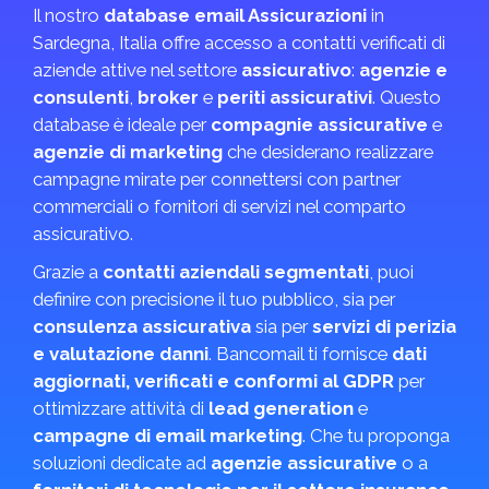
Il nostro
database email Assicurazioni
in
Sardegna, Italia offre accesso a contatti verificati di
aziende attive nel settore
assicurativo
:
agenzie e
consulenti
,
broker
e
periti assicurativi
. Questo
database è ideale per
compagnie assicurative
e
agenzie di marketing
che desiderano realizzare
campagne mirate per connettersi con partner
commerciali o fornitori di servizi nel comparto
assicurativo.
Grazie a
contatti aziendali segmentati
, puoi
definire con precisione il tuo pubblico, sia per
consulenza assicurativa
sia per
servizi di perizia
e valutazione danni
. Bancomail ti fornisce
dati
aggiornati, verificati e conformi al GDPR
per
ottimizzare attività di
lead generation
e
campagne di email marketing
. Che tu proponga
soluzioni dedicate ad
agenzie assicurative
o a