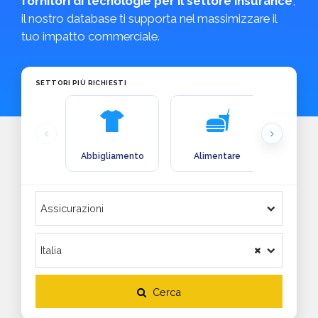
fornitori di tecnologie per il settore insurance
,
il nostro database ti supporta nel massimizzare il
tuo impatto commerciale.
SETTORI PIÙ RICHIESTI
Abbigliamento
Alimentare
Arre
Cerca