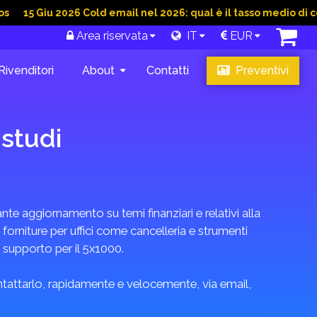
iu 2026 Cold email nel 2026: qual è il tasso medio di conversio
Area riservata
IT
EUR
Rivenditori
About
Contatti
Preventivi
 studi
te aggiornamento su temi finanziari e relativi alla
 forniture per uffici come cancelleria e strumenti
i supporto per il 5x1000.
ontattarlo, rapidamente e velocemente, via email,