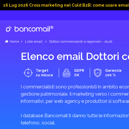
2026 Cross marketing nel Cold B2B: come usare email, dati soc
Home
Liste email
Dottori commercialisti e ragionieri - studi
Elenco email Dottori co
Target
GDPR
Garanzia
su misura
OK
100 %
I commercialisti sono professionisti in ambito econ
gestione patrimoniale. Il marketing verso i commercia
informativi, per web agency e produttori si software
I database Bancomail ti danno tutte le informazioni
telefono, social.