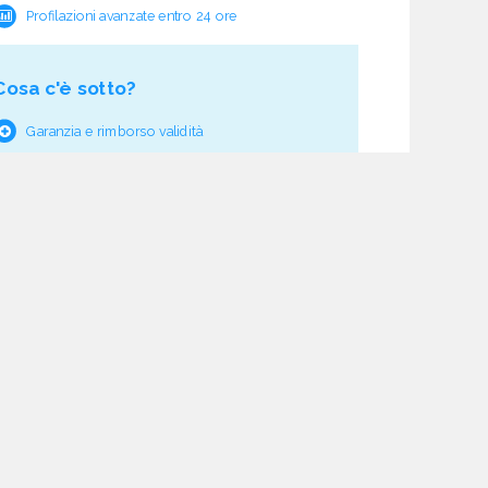
Profilazioni avanzate entro 24 ore
Cosa c'è sotto?
Garanzia e rimborso validità
Verifica pre fornitura
Aggiornamento ciclico
Studio normativo
21 processi di verifica dati
Assistenza e follow-up
Acquisti tracciati
Dashboard di monitoraggio