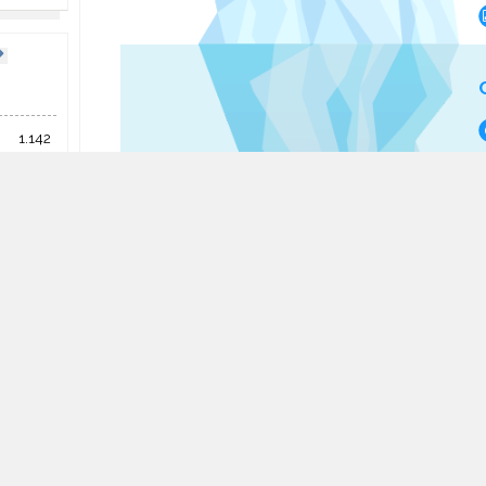
1.142
Mar 2026
,34 €
quista
470
ar 2026
,30 €
quista