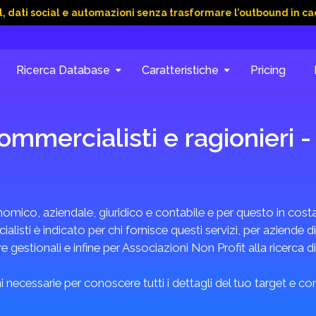
ial e automazioni senza trasformare l’outbound in caos
15 G
Ricerca Database
Caratteristiche
Pricing
mmercialisti e ragionieri -
omico, aziendale, giuridico e contabile e per questo in costan
listi è indicato per chi fornisce questi servizi, per aziende di
 gestionali e infine per Associazioni Non Profit alla ricerca d
 necessarie per conoscere tutti i dettagli del tuo target e c