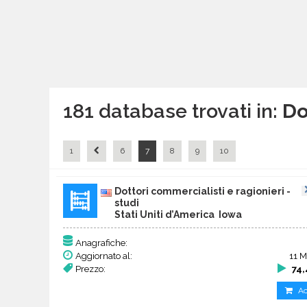
181 database trovati in:
Do
1
6
7
8
9
10
Dottori commercialisti e ragionieri -
studi
Stati Uniti d’America Iowa
Anagrafiche:
Aggiornato al:
11 
Prezzo:
74,
Ac