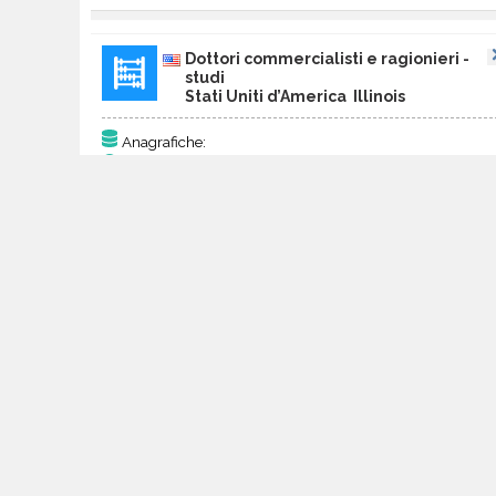
Dottori commercialisti e ragionieri -
studi
Stati Uniti d’America Illinois
Anagrafiche:
Aggiornato al:
11 
Prezzo:
308
Ac
Dottori commercialisti e ragionieri -
studi
Stati Uniti d’America Indiana
Anagrafiche:
Aggiornato al:
21 M
Prezzo:
183
Ac