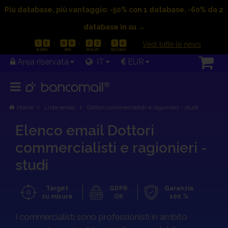
Più database, più vantaggio: -50% con 1 database, -60% da 2
database in su →
|
Vedi tutte le news
1
5
0
9
3
2
1
5
Area riservata
IT
EUR
Home
Liste email
Dottori commercialisti e ragionieri - studi
Elenco email Dottori
commercialisti e ragionieri -
studi
OFFERTA VALIDA FINO AL 23/08/2026
Target
GDPR
Garanzia
su misura
OK
100 %
1
5
0
9
3
1
1
6
I commercialisti sono professionisti in ambito