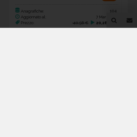
104
Anagrafiche:
Aggiornato al:
7 Mar 2026
Prezzo:
40,56 €
20,28 €
Acquista
Dottori commercialisti e ragionieri -
studi
Stati Uniti d’America Oregon
-50%
368
Anagrafiche:
Aggiornato al:
22 Mar 2026
Prezzo:
143,52 €
71,76 €
Acquista