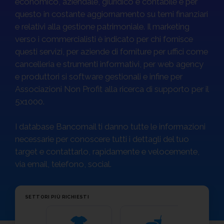
economico, aziendale, giuridico e contabile e per
questo in costante aggiornamento su temi finanziari
Sempre pronti al decollo. Anche ad agosto.
e relativi alla gestione patrimoniale. Il marketing
verso i commercialisti è indicato per chi fornisce
Ordini, validazione e consegna sono sempre operative.
Fino al
23 agosto
, approfitta della promo online:
-50% su
questi servizi, per aziende di forniture per uffici come
1 Database
,
-60% da 2 Database
.
cancelleria e strumenti informativi, per web agency
e produttori si software gestionali e infine per
Offerta valida fino al 23 agosto 2026 esclusivamente per gli acquisti online.
Associazioni Non Profit alla ricerca di supporto per il
Ordini, validazione e consegna sono sempre operative anche durante il periodo
estivo. Non cumulabile con altre promozioni o sconti.
5x1000.
Sblocca il -60%!
I database Bancomail ti danno tutte le informazioni
necessarie per conoscere tutti i dettagli del tuo
target e contattarlo, rapidamente e velocemente,
via email, telefono, social.
SETTORI PIÙ RICHIESTI