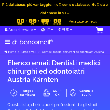
Più database, più vantaggio: -50% con 1 database, -60% da 2
database in su →
|
Vedi tutte le news
1
4
0
9
1
7
2
6
Area riservata
IT
EUR
Home
Liste email
Dentisti medici chirurghi ed odontoiatri Austria
Elenco email Dentisti medici
chirurghi ed odontoiatri
Austria Kärnten
Target
GDPR
Garanzia
su misura
OK
100 %
Questa lista, che include i professionisti e gli studi