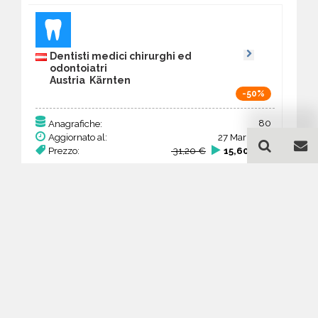
Dentisti medici chirurghi ed
odontoiatri
Austria Kärnten
-50%
80
Anagrafiche:
Aggiornato al:
27 Mar 2026
Prezzo:
31,20 €
15,60 €
Acquista
Guida all'acquisto di un
database email Dentisti
medici chirurghi ed