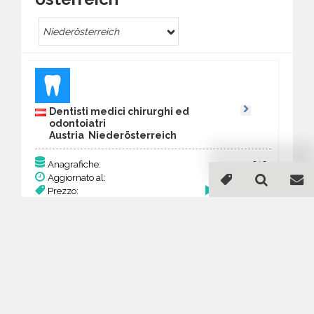
Nieder­österreich
Dentisti medici chirurghi ed
odontoiatri
Austria Nieder­österreich
210
Anagrafiche:
Aggiornato al:
25 Mar 2026
Prezzo:
81,90 €
Acquista
Guida all'acquisto di un