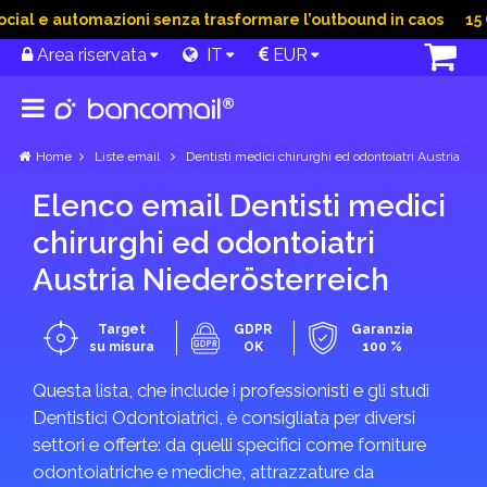
al e automazioni senza trasformare l’outbound in caos
15 Gi
Area riservata
IT
EUR
Home
Liste email
Dentisti medici chirurghi ed odontoiatri Austria
Elenco email Dentisti medici
chirurghi ed odontoiatri
Austria Nieder­österreich
Target
GDPR
Garanzia
su misura
OK
100 %
Questa lista, che include i professionisti e gli studi
Dentistici Odontoiatrici, è consigliata per diversi
settori e offerte: da quelli specifici come forniture
odontoiatriche e mediche, attrazzature da