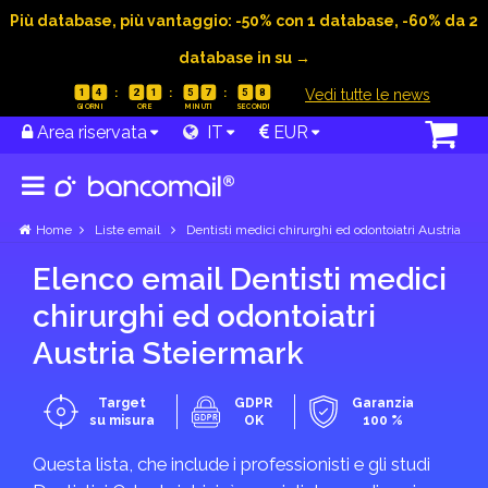
Più database, più vantaggio: -50% con 1 database, -60% da 2
database in su →
|
Vedi tutte le news
1
4
2
1
5
7
5
8
Area riservata
IT
EUR
Home
Liste email
Dentisti medici chirurghi ed odontoiatri Austria
Elenco email Dentisti medici
chirurghi ed odontoiatri
Austria Steiermark
Target
GDPR
Garanzia
su misura
OK
100 %
Questa lista, che include i professionisti e gli studi