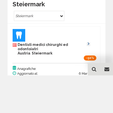
Steiermark
Steiermark
Dentisti medici chirurghi ed
odontoiatri
Austria Steiermark
-50%
203
Anagrafiche:
Aggiornato al:
6 Mar 2026
Prezzo:
79,17 €
39,59 €
Acquista