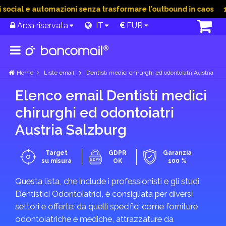
cial e automazioni senza trasformare l’outbound in caos
15 
Area riservata
IT
EUR
Home
Liste email
Dentisti medici chirurghi ed odontoiatri Austria
Elenco email Dentisti medici
chirurghi ed odontoiatri
Austria Salzburg
Target
GDPR
Garanzia
su misura
OK
100 %
Questa lista, che include i professionisti e gli studi
Dentistici Odontoiatrici, è consigliata per diversi
settori e offerte: da quelli specifici come forniture
odontoiatriche e mediche, attrazzature da