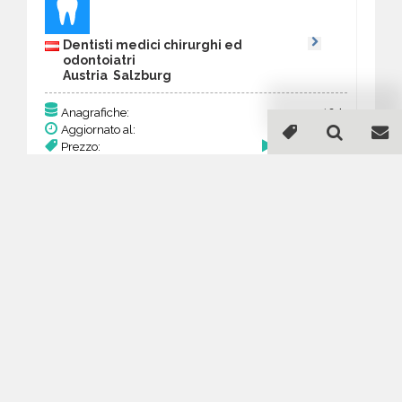
Dentisti medici chirurghi ed
odontoiatri
Austria Salzburg
104
Anagrafiche:
Aggiornato al:
2 Mar 2026
Prezzo:
40,56 €
Acquista
Guida all'acquisto di un
database email Dentisti
medici chirurghi ed
odontoiatri - Salzburg