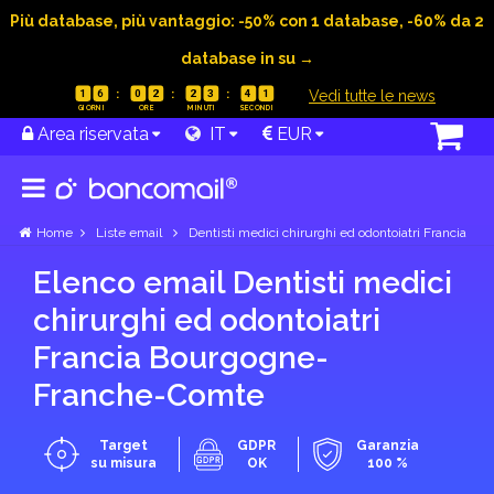
Più database, più vantaggio: -50% con 1 database, -60% da 2
database in su →
|
Vedi tutte le news
1
6
0
2
2
3
4
1
Area riservata
IT
EUR
Home
Liste email
Dentisti medici chirurghi ed odontoiatri Francia
Elenco email Dentisti medici
chirurghi ed odontoiatri
Francia Bourgogne-
Franche-Comte
Target
GDPR
Garanzia
su misura
OK
100 %