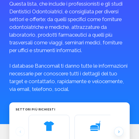
Questa lista, che include i professionisti e gli studi
Dentistici Odontoiatrici, è consigliata per diversi
settori e offerte: da quelli specifici come forniture
odontoiatriche e mediche, attrazzature da
laboratorio, prodotti farmaceutici a quelli più
trasversali come viaggi, seminari medici, forniture
per uffici e strumenti informatici.
I database Bancomail ti danno tutte le informazioni
necessarie per conoscere tutti i dettagli del tuo
target e contattarlo, rapidamente e velocemente,
via email, telefono, social.
SETTORI PIÙ RICHIESTI