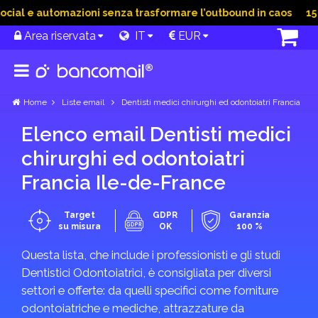
ial e automazioni senza trasformare l’outbound in caos
15 Gi
Area riservata
IT
EUR
Home
Liste email
Dentisti medici chirurghi ed odontoiatri Francia
Elenco email Dentisti medici
chirurghi ed odontoiatri
Francia Ile-de-France
Target
GDPR
Garanzia
su misura
OK
100 %
Questa lista, che include i professionisti e gli studi
Dentistici Odontoiatrici, è consigliata per diversi
settori e offerte: da quelli specifici come forniture
odontoiatriche e mediche, attrazzature da