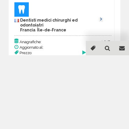
Dentisti medici chirurghi ed
odontoiatri
Francia Île-de-France
1.017
Anagrafiche:
Aggiornato al:
20 Mar 2026
Prezzo:
274,59 €
Acquista
Guida all'acquisto di un
database email Dentisti
medici chirurghi ed
odontoiatri - Île-de-France