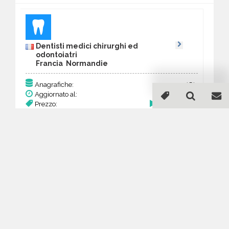
Dentisti medici chirurghi ed
odontoiatri
Francia Normandie
151
Anagrafiche:
Aggiornato al:
22 Mar 2026
Prezzo:
58,89 €
Acquista
Guida all'acquisto di un
database email Dentisti
medici chirurghi ed
odontoiatri - Normandie