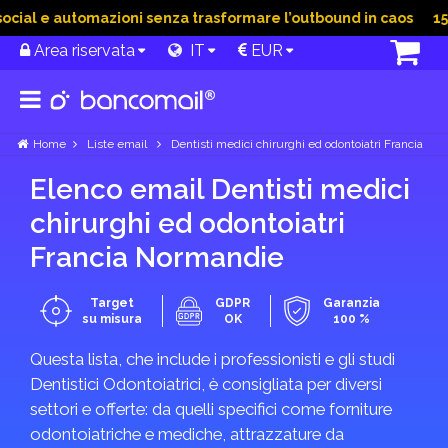
ial e automazioni senza trasformare l’outbound in caos
15 G
Area riservata
IT
EUR
Home
Liste email
Dentisti medici chirurghi ed odontoiatri Francia
Elenco email Dentisti medici
chirurghi ed odontoiatri
Francia Normandie
Target
GDPR
Garanzia
su misura
OK
100 %
Questa lista, che include i professionisti e gli studi
Dentistici Odontoiatrici, è consigliata per diversi
settori e offerte: da quelli specifici come forniture
odontoiatriche e mediche, attrazzature da