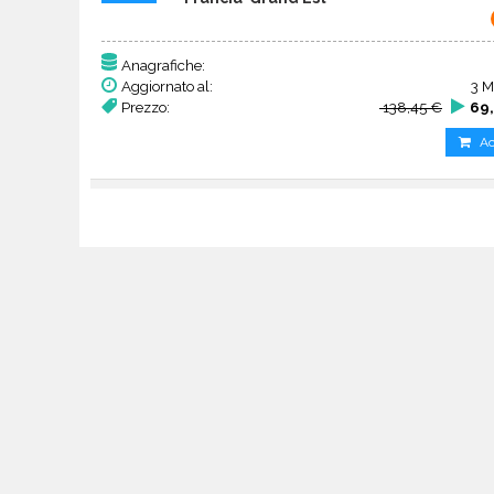
Anagrafiche:
Aggiornato al:
3 M
Prezzo:
138,45 €
69,
Ac