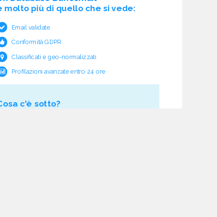
è molto più di quello che si vede:
Email validate
Conformità GDPR
Classificati e geo-normalizzati
Profilazioni avanzate entro 24 ore
Cosa c'è sotto?
Garanzia e rimborso validità
Verifica pre fornitura
Aggiornamento ciclico
Studio normativo
21 processi di verifica dati
Assistenza e follow-up
Acquisti tracciati