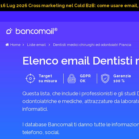
26 Cross marketing nel Cold B2B: come usare email, dati socia
Home
Liste email
Dentisti medici chirurghi ed odontoiatri Francia
Elenco email Dentisti 
Target
GDPR
Garanzia
su misura
OK
100 %
Questa lista, che include i professionisti e gli studi 
odontoiatriche e mediche, attrazzature da laboratori
informatici.
I database Bancomail ti danno tutte le informazioni
telefono, social.