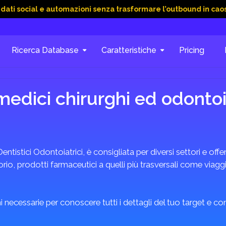
l e automazioni senza trasformare l’outbound in caos
15 Giu
Ricerca Database
Caratteristiche
Pricing
medici chirurghi ed odontoi
Dentistici Odontoiatrici, è consigliata per diversi settori e offe
o, prodotti farmaceutici a quelli più trasversali come viaggi, 
 necessarie per conoscere tutti i dettagli del tuo target e c