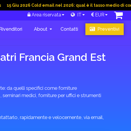
 2026 Cold email nel 2026: qual è il tasso medio di conversione
Area riservata
IT
EUR
Rivenditori
About
Contatti
Preventivi
atri Francia Grand Est
rte: da quelli specifici come forniture
seminari medici, forniture per uffici e strumenti
ontattarlo, rapidamente e velocemente, via email,