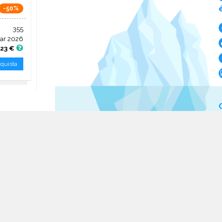
-50%
355
ar 2026
23 €
quista