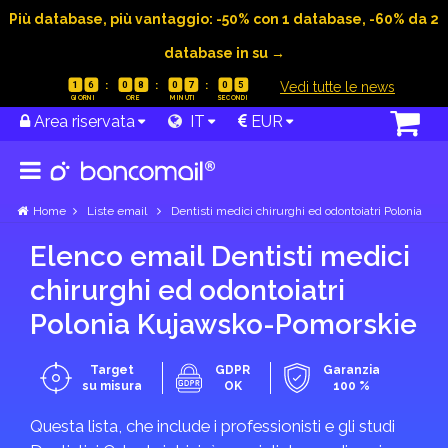
Più database, più vantaggio: -50% con 1 database, -60% da 2
database in su →
|
Vedi tutte le news
1
6
0
8
0
7
0
5
Area riservata
IT
EUR
Home
Liste email
Dentisti medici chirurghi ed odontoiatri Polonia
Elenco email Dentisti medici
chirurghi ed odontoiatri
Polonia Kujawsko-Pomorskie
Target
GDPR
Garanzia
su misura
OK
100 %
Questa lista, che include i professionisti e gli studi