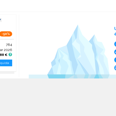
-50%
784
ar 2026
,88 €
quista