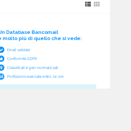
Un Database Bancomail
è molto più di quello che si vede:
Email validate
Conformità GDPR
Classificati e geo-normalizzati
Profilazioni avanzate entro 24 ore
Cosa c'è sotto?
Garanzia e rimborso validità
Verifica pre fornitura
Aggiornamento ciclico