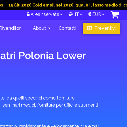
u 2026 Cold email nel 2026: qual è il tasso medio di conversion
Area riservata
IT
EUR
Rivenditori
About
Contatti
Preventivi
iatri Polonia Lower
rte: da quelli specifici come forniture
seminari medici, forniture per uffici e strumenti
ontattarlo, rapidamente e velocemente, via email,