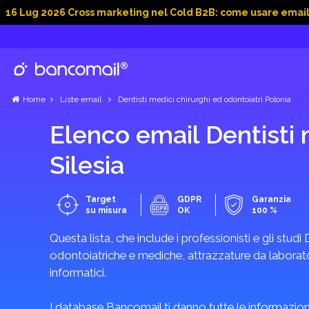
026 Cross marketing nel Cold B2B: come usare email, dati soci
Home
Liste email
Dentisti medici chirurghi ed odontoiatri Polonia
Elenco email Dentisti 
Silesia
Target
GDPR
Garanzia
su misura
OK
100 %
Questa lista, che include i professionisti e gli studi 
odontoiatriche e mediche, attrazzature da laboratori
informatici.
I database Bancomail ti danno tutte le informazioni