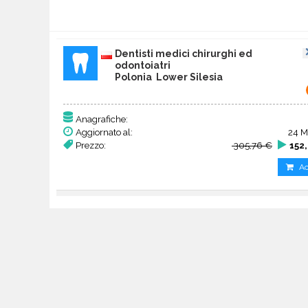
Dentisti medici chirurghi ed
odontoiatri
Polonia Lower Silesia
Anagrafiche:
Aggiornato al:
24 M
Prezzo:
305,76 €
152
Ac