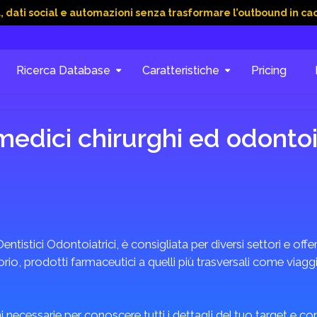
al e automazioni senza trasformare l’outbound in caos
15 Gi
Ricerca Database
Caratteristiche
Pricing
medici chirurghi ed odonto
Dentistici Odontoiatrici, è consigliata per diversi settori e offe
o, prodotti farmaceutici a quelli più trasversali come viaggi, 
 necessarie per conoscere tutti i dettagli del tuo target e c