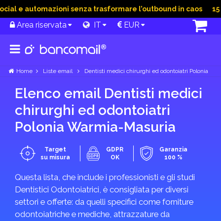
al e automazioni senza trasformare l’outbound in caos
15 Gi
Area riservata
IT
EUR
Home
Liste email
Dentisti medici chirurghi ed odontoiatri Polonia
Elenco email Dentisti medici
chirurghi ed odontoiatri
Polonia Warmia-Masuria
Target
GDPR
Garanzia
su misura
OK
100 %
Questa lista, che include i professionisti e gli studi
Dentistici Odontoiatrici, è consigliata per diversi
settori e offerte: da quelli specifici come forniture
odontoiatriche e mediche, attrazzature da