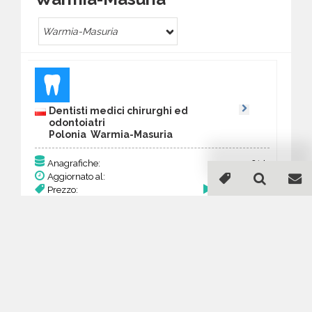
Warmia-Masuria
Dentisti medici chirurghi ed
odontoiatri
Polonia Warmia-Masuria
214
Anagrafiche:
Aggiornato al:
21 Mar 2026
Prezzo:
83,46 €
Acquista
Guida all'acquisto di un