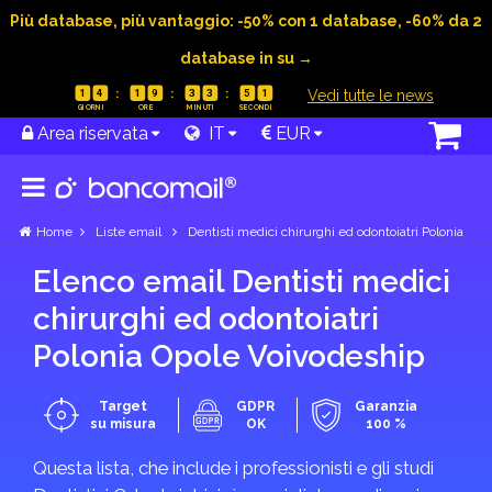
Più database, più vantaggio: -50% con 1 database, -60% da 2
database in su →
|
Vedi tutte le news
1
4
1
9
3
3
5
1
Area riservata
IT
EUR
Home
Liste email
Dentisti medici chirurghi ed odontoiatri Polonia
Elenco email Dentisti medici
chirurghi ed odontoiatri
Polonia Opole Voivodeship
Target
GDPR
Garanzia
su misura
OK
100 %
Questa lista, che include i professionisti e gli studi