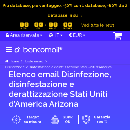
Più database, più vantaggio: -50% con 1 database, -60% da 2
database in su →
|
Vedi tutte le news
1
6
0
4
1
7
1
8
Area riservata
IT
EUR
Home
Liste email
Disinfezione, disinfestazione e derattizzazione Stati Uniti d’America
Elenco email Disinfezione,
disinfestazione e
derattizzazione Stati Uniti
d’America Arizona
Target
GDPR
Garanzia
su misura
OK
100 %