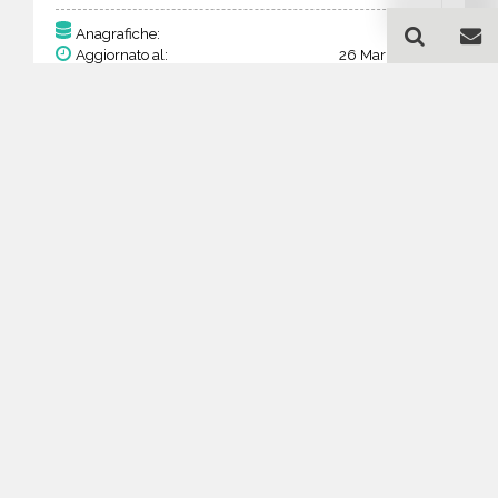
165
Anagrafiche:
Aggiornato al:
26 Mar 2026
Prezzo:
64,35 €
32,18 €
Acquista
Guida all'acquisto di un
database email
Disinfezione, disinfestazione
e derattizzazione - Arizona
Come posso selezionare un database
email di aziende per il mio
marketing?