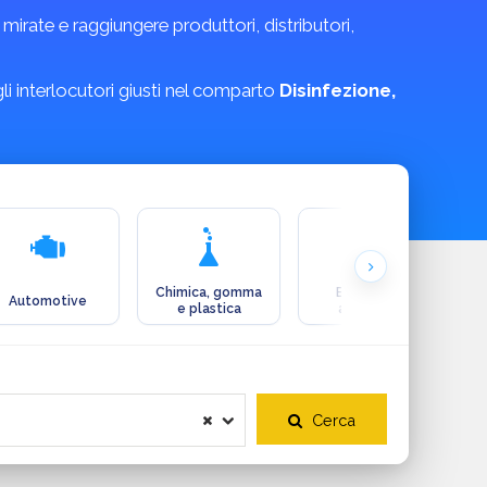
irate e raggiungere produttori, distributori,
 gli interlocutori giusti nel comparto
Disinfezione,
Chimica, gomma
Ecologia e
Automotive
e plastica
ambiente
Cerca