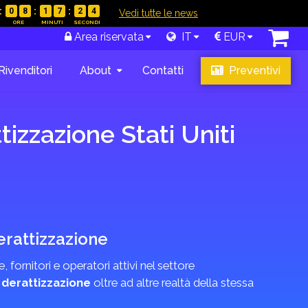
0
8
1
7
2
3
|
Vedi tutte le news
Area riservata
IT
EUR
Rivenditori
About
Contatti
Preventivi
tizzazione Stati Uniti
derattizzazione
, fornitori e operatori attivi nel settore
 derattizzazione
oltre ad altre realtà della stessa