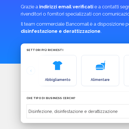
Grazie a
indirizzi email verificati
e a contatti seg
rivenditori o fornitori specializzati con comunicazio
Il team commerciale Bancomail è a disposizione pe
disinfestazione e derattizzazione
.
SETTORI PIÙ RICHIESTI
Abbigliamento
Alimentare
CHE TIPO DI BUSINESS CERCHI?