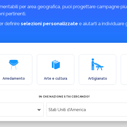
mentabili per area geografica, puoi progettare campagne più m
ni pertinenti.
r definire
selezioni personalizzate
e aiutarti a individuare
Arredamento
Arte e cultura
Artigianato
IN CHE NAZIONE STAI CERCANDO?