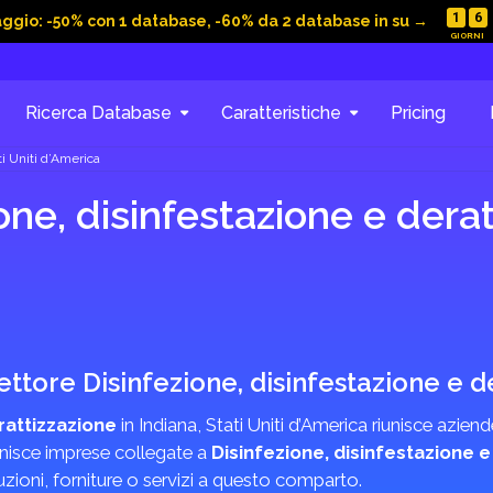
1
6
aggio: -50% con 1 database, -60% da 2 database in su →
Ricerca Database
Caratteristiche
Pricing
ti Uniti d’America
ne, disinfestazione e derat
settore Disinfezione, disinfestazione e 
rattizzazione
in Indiana, Stati Uniti d’America riunisce aziende
iunisce imprese collegate a
Disinfezione, disinfestazione e
uzioni, forniture o servizi a questo comparto.