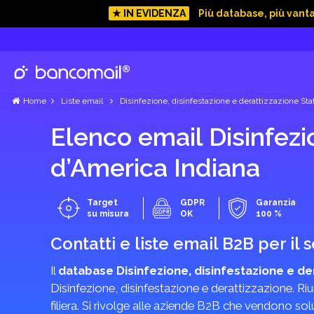
★ IN EVIDENZA
Più database, più vant
Home
Liste email
Disinfezione, disinfestazione e derattizzazione Sta
Elenco email Disinfezio
d’America Indiana
Target
GDPR
Garanzia
su misura
OK
100 %
Contatti e liste email B2B per il 
Il
database Disinfezione, disinfestazione e de
Disinfezione, disinfestazione e derattizzazione. R
filiera. Si rivolge alle aziende B2B che vendono sol