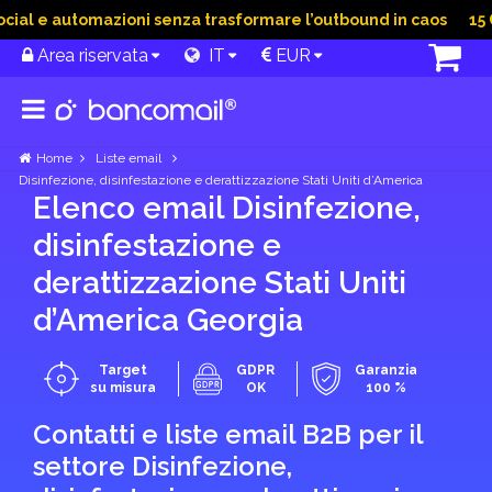
l e automazioni senza trasformare l’outbound in caos
15 Giu
Area riservata
IT
EUR
Home
Liste email
Disinfezione, disinfestazione e derattizzazione Stati Uniti d’America
Elenco email Disinfezione,
disinfestazione e
derattizzazione Stati Uniti
d’America Georgia
Target
GDPR
Garanzia
su misura
OK
100 %
Contatti e liste email B2B per il
settore Disinfezione,