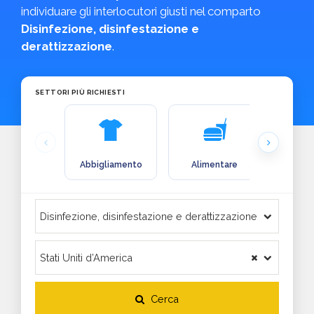
individuare gli interlocutori giusti nel comparto
Disinfezione, disinfestazione e
derattizzazione
.
SETTORI PIÙ RICHIESTI
Abbigliamento
Alimentare
Arre
Cerca