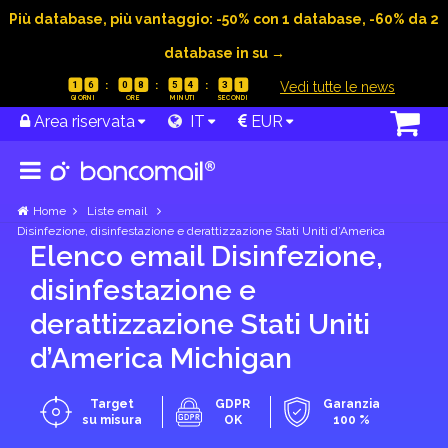
Più database, più vantaggio: -50% con 1 database, -60% da 2
database in su →
|
Vedi tutte le news
1
6
0
8
5
4
3
0
Area riservata
IT
EUR
Home
Liste email
Disinfezione, disinfestazione e derattizzazione Stati Uniti d’America
Elenco email Disinfezione,
disinfestazione e
derattizzazione Stati Uniti
d’America Michigan
Target
GDPR
Garanzia
su misura
OK
100 %