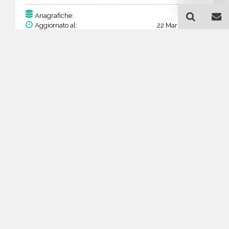
158
Anagrafiche:
Aggiornato al:
22 Mar 2026
Prezzo:
61,62 €
30,81 €
Acquista
Guida all'acquisto di un
database email
Disinfezione, disinfestazione
e derattizzazione - Michigan
Come posso selezionare un database
email di aziende per il mio
marketing?