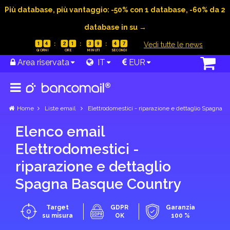
Più database, più vantaggio: -50% con 1 database, -60% da 2
database in su →
|
Vedi tutte le news
1
4
2
1
3
9
4
6
Area riservata
IT
EUR
Home
Liste email
Elettrodomestici - riparazione e dettaglio Spagna
Elenco email
Elettrodomestici -
riparazione e dettaglio
Spagna Basque Country
Target
GDPR
Garanzia
su misura
OK
100 %