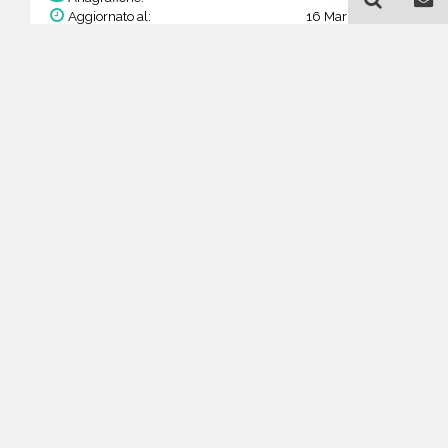
Aggiornato al:
16 Mar 2026
Prezzo:
30,81 €
15,41 €
Acquista
Guida all'acquisto di un
database email
Elettrodomestici -
riparazione e dettaglio -
Basque Country
Come posso selezionare un database
email di aziende per il mio
marketing?