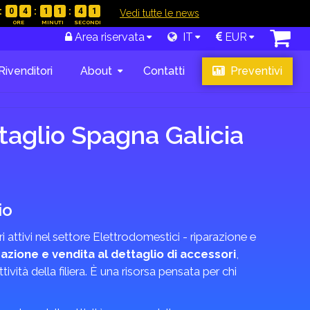
0
4
1
1
4
0
|
Vedi tutte le news
gosto
,
tabase
.
Area riservata
IT
EUR
zione e
Rivenditori
About
Contatti
Preventivi
promozioni
taglio Spagna Galicia
io
 attivi nel settore Elettrodomestici - riparazione e
razione e vendita al dettaglio di accessori
,
ttività della filiera. È una risorsa pensata per chi