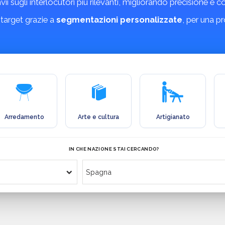
invii sugli interlocutori più rilevanti, migliorando precisione e 
 target grazie a
segmentazioni personalizzate
, per una p
Arredamento
Arte e cultura
Artigianato
IN CHE NAZIONE STAI CERCANDO?