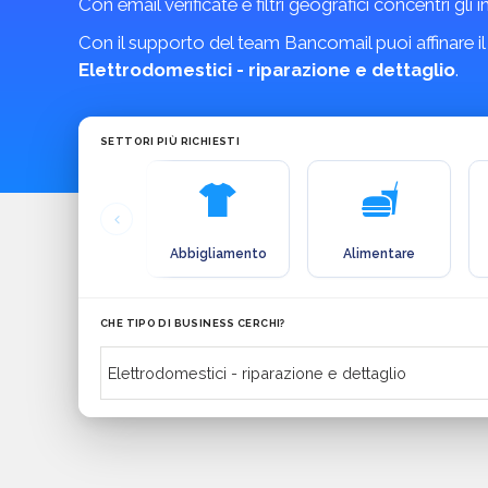
Con email verificate e filtri geografici concentri gli 
Con il supporto del team Bancomail puoi affinare il
Elettrodomestici - riparazione e dettaglio
.
SETTORI PIÙ RICHIESTI
Abbigliamento
Alimentare
CHE TIPO DI BUSINESS CERCHI?