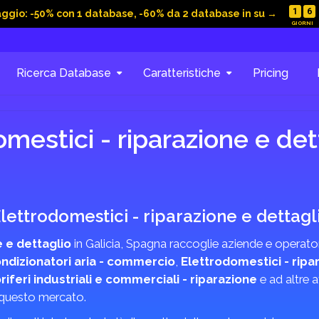
1
6
aggio: -50% con 1 database, -60% da 2 database in su →
, validazione e consegna sono sempre operative. Fino al
23 a
tta della promo online:
-50% su 1 Database
,
-60% da 2 Da
a valida fino al 23 agosto 2026 esclusivamente per gli acquisti online. Ordini, valida
Ricerca Database
Caratteristiche
Pricing
sono sempre operative anche durante il periodo estivo. Non cumulabile con altre 
o sconti.
Sblocca il -60%!
mestici - riparazione e det
 Elettrodomestici - riparazione e dettagl
 e dettaglio
in Galicia, Spagna raccoglie aziende e operatori
ndizionatori aria - commercio
,
Elettrodomestici - ripa
riferi industriali e commerciali - riparazione
e ad altre a
a questo mercato.