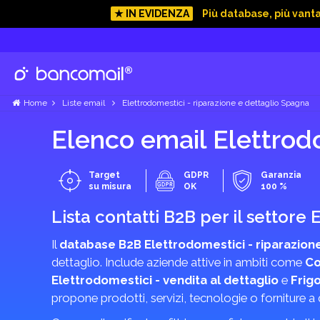
★ IN EVIDENZA
Più database, più vant
Ordini
approfi
Offert
consegna 
Home
Liste email
Elettrodomestici - riparazione e dettaglio Spagna
Elenco email Elettrodo
Target
GDPR
Garanzia
su misura
OK
100 %
Lista contatti B2B per il settore
Il
database B2B Elettrodomestici - riparazione
dettaglio. Include aziende attive in ambiti come
Co
Elettrodomestici - vendita al dettaglio
e
Frigo
propone prodotti, servizi, tecnologie o forniture 