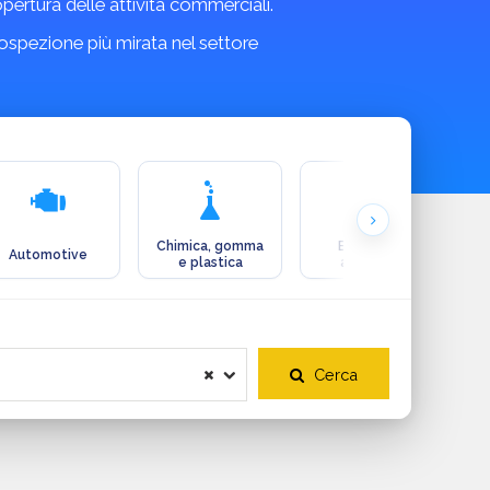
copertura delle attività commerciali.
rospezione più mirata nel settore
Chimica, gomma
Ecologia e
Automotive
e plastica
ambiente
Cerca