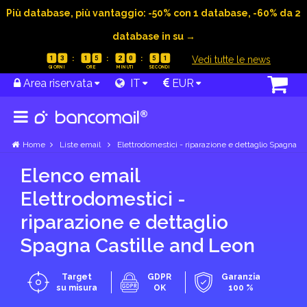
Più database, più vantaggio: -50% con 1 database, -60% da 2
database in su →
|
Vedi tutte le news
1
3
1
5
2
0
5
0
Area riservata
IT
EUR
Home
Liste email
Elettrodomestici - riparazione e dettaglio Spagna
Elenco email
Elettrodomestici -
riparazione e dettaglio
Spagna Castille and Leon
Target
GDPR
Garanzia
su misura
OK
100 %