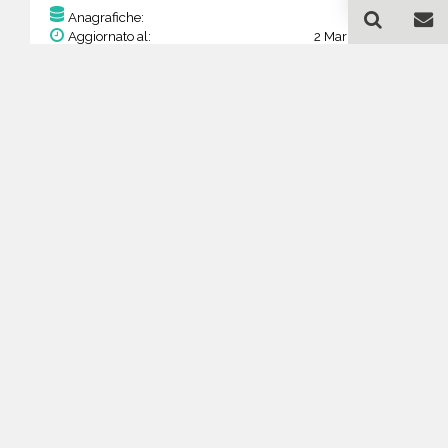
123
Anagrafiche:
Aggiornato al:
2 Mar 2026
Prezzo:
47,97 €
23,99 €
Acquista
Guida all'acquisto di un
database email
Elettrodomestici -
riparazione e dettaglio -
Castille and León
Come posso selezionare un database
email di aziende per il mio