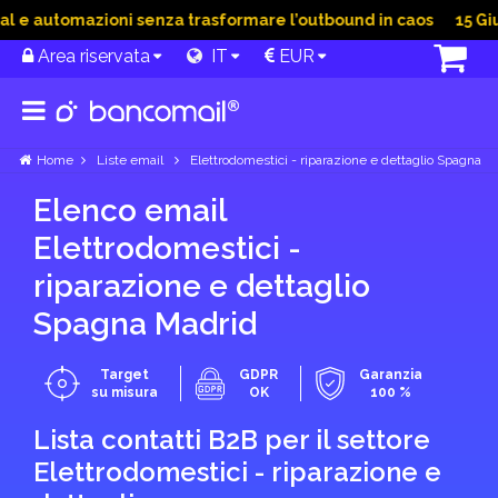
 automazioni senza trasformare l’outbound in caos
15 Giu 20
Area riservata
IT
EUR
Home
Liste email
Elettrodomestici - riparazione e dettaglio Spagna
Elenco email
Elettrodomestici -
riparazione e dettaglio
Spagna Madrid
Target
GDPR
Garanzia
su misura
OK
100 %
Lista contatti B2B per il settore
Elettrodomestici - riparazione e