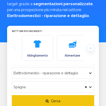
target grazie a
segmentazioni personalizzate
,
per una prospezione più mirata nel settore
Elettrodomestici - riparazione e dettaglio
.
SETTORI PIÙ RICHIESTI
Abbigliamento
Alimentare
Arre
Cerca