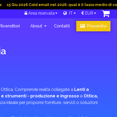
u 2026 Cold email nel 2026: qual è il tasso medio di conversion
Area riservata
IT
EUR
Rivenditori
About
Contatti
Preventivi
ia
ore Ottica. Comprende realtà collegate a
Lenti a
 e strumenti - produzione e ingrosso
e
Ottica,
enza ideale per proporre forniture, servizi o soluzioni