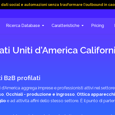
al e automazioni senza trasformare l’outbound in caos
15 Gi
Ricerca Database
Caratteristiche
Pricing
ti Uniti d’America Californ
 B2B profilati
iti d’America aggrega imprese e professionisti attivi nel sett
so
,
Occhiali - produzione e ingrosso
,
Ottica apparecchi
lio
e ad attività affini dello stesso settore. È il punto di part