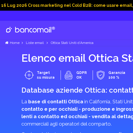
026 Cross marketing nel Cold B2B: come usare email, dati soci
Home
Liste email
Ottica Stati Uniti d’America
Elenco email Ottica Sta
Target
GDPR
Garanzia
su misura
OK
100 %
Database aziende Ottica: contatti
La
base di contatti Ottica
in California, Stati Un
contatto e per occhiali - produzione e ingros
lenti a contatto ed occhiali - vendita al dettag
commerciali agli operatori del comparto.