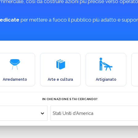
erciale, così da costruire azioni più precise verso operatori 
edicate
per mettere a fuoco il pubblico più adatto e support
Arredamento
Arte e cultura
Artigianato
IN CHE NAZIONE STAI CERCANDO?