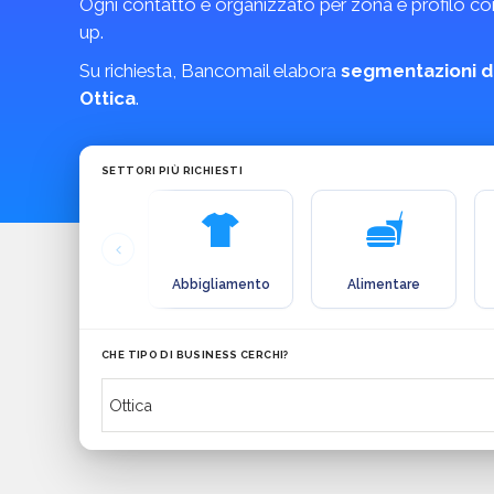
Ogni contatto è organizzato per zona e profilo comm
up.
Su richiesta, Bancomail elabora
segmentazioni d
Ottica
.
SETTORI PIÙ RICHIESTI
Abbigliamento
Alimentare
CHE TIPO DI BUSINESS CERCHI?