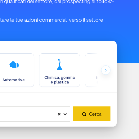
qualificati del settore, dal prospecting al follow-
are le tue azioni commerciali verso il settore
Chimica, gomma
Ecologia e
Automotive
e plastica
ambiente
Cerca