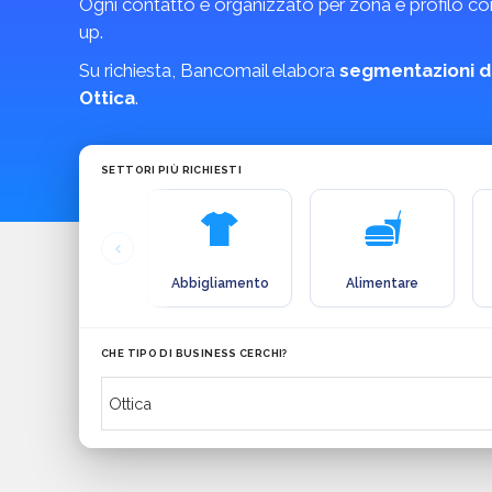
Ogni contatto è organizzato per zona e profilo comm
up.
Su richiesta, Bancomail elabora
segmentazioni d
Ottica
.
SETTORI PIÙ RICHIESTI
Abbigliamento
Alimentare
CHE TIPO DI BUSINESS CERCHI?