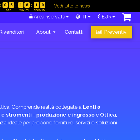
0
5
1
8
0
9
|
Vedi tutte le news
Area riservata
IT
EUR
Rivenditori
About
Contatti
Preventivi
 Ottica. Comprende realtà collegate a
Lenti a
 e strumenti - produzione e ingrosso
e
Ottica,
enza ideale per proporre forniture, servizi o soluzioni