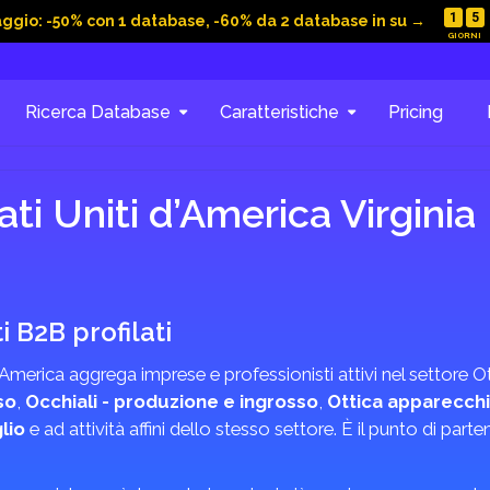
1
5
aggio: -50% con 1 database, -60% da 2 database in su →
Ricerca Database
Caratteristiche
Pricing
ti Uniti d’America Virginia
 B2B profilati
i d’America aggrega imprese e professionisti attivi nel settore
so
,
Occhiali - produzione e ingrosso
,
Ottica apparecchi
lio
e ad attività affini dello stesso settore. È il punto di part