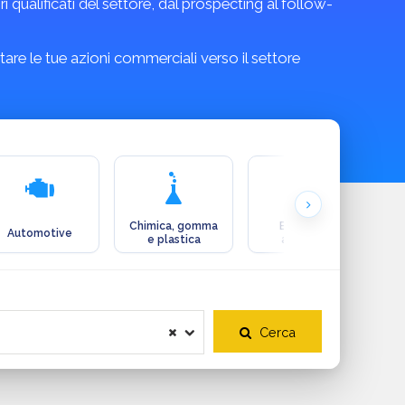
qualificati del settore, dal prospecting al follow-
are le tue azioni commerciali verso il settore
Chimica, gomma
Ecologia e
Automotive
e plastica
ambiente
Cerca