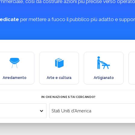
erciale, così da costruire azioni più precise verso operatori 
edicate
per mettere a fuoco il pubblico più adatto e support
Arredamento
Arte e cultura
Artigianato
IN CHE NAZIONE STAI CERCANDO?