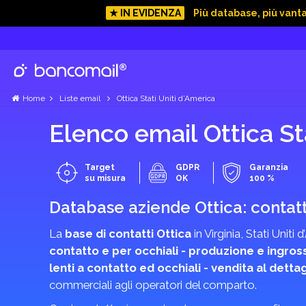
★ IN EVIDENZA
Più database, più vant
Home
Liste email
Ottica Stati Uniti d’America
Elenco email Ottica Sta
Target
GDPR
Garanzia
su misura
OK
100 %
Database aziende Ottica: contatti
La
base di contatti Ottica
in Virginia, Stati Unit
contatto e per occhiali - produzione e ingros
lenti a contatto ed occhiali - vendita al dettag
commerciali agli operatori del comparto.