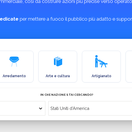
erciale, così da costruire azioni più precise verso operatori 
edicate
per mettere a fuoco il pubblico più adatto e support
Arredamento
Arte e cultura
Artigianato
IN CHE NAZIONE STAI CERCANDO?