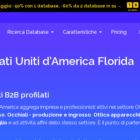
1
6
aggio: -50% con 1 database, -60% da 2 database in su →
Ricerca Database
Caratteristiche
Pricing
ati Uniti d’America Florida
 B2B profilati
 d’America aggrega imprese e professionisti attivi nel settore
so
,
Occhiali - produzione e ingrosso
,
Ottica apparecchi
lio
e ad attività affini dello stesso settore. È il punto di part