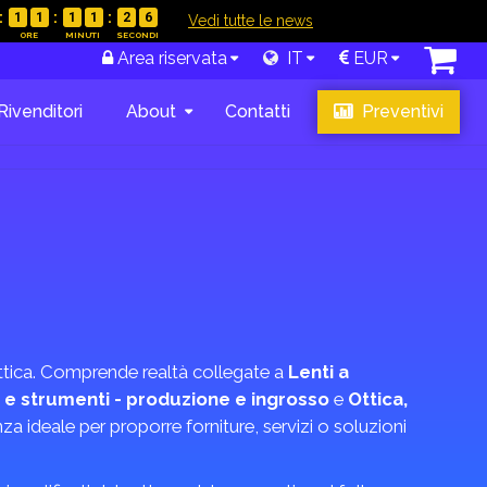
1
1
1
1
2
5
|
Vedi tutte le news
Area riservata
IT
EUR
Rivenditori
About
Contatti
Preventivi
 Ottica. Comprende realtà collegate a
Lenti a
 e strumenti - produzione e ingrosso
e
Ottica,
enza ideale per proporre forniture, servizi o soluzioni