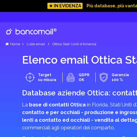
★ IN EVIDENZA
Più database, più vant
Home
Liste email
Ottica Stati Uniti d’America
Elenco email Ottica St
Target
GDPR
Garanzia
su misura
OK
100 %
Database aziende Ottica: contatti
La
base di contatti Ottica
in Florida, Stati Uniti
contatto e per occhiali - produzione e ingros
lenti a contatto ed occhiali - vendita al dettag
commerciali agli operatori del comparto.