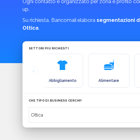
Ogni contatto è organizzato per zona e profilo comm
up.
Su richiesta, Bancomail elabora
segmentazioni d
Ottica
.
SETTORI PIÙ RICHIESTI
Abbigliamento
Alimentare
CHE TIPO DI BUSINESS CERCHI?