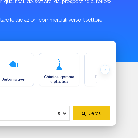
qualificati del settore, dal prospecting al follow-
are le tue azioni commerciali verso il settore
Chimica, gomma
Ecologia e
Automotive
e plastica
ambiente
Cerca