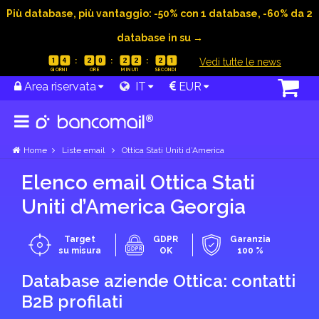
Più database, più vantaggio: -50% con 1 database, -60% da 2
database in su →
|
Vedi tutte le news
1
4
2
0
2
2
2
0
Area riservata
IT
EUR
Home
Liste email
Ottica Stati Uniti d’America
Elenco email Ottica Stati
Uniti d’America Georgia
Target
GDPR
Garanzia
su misura
OK
100 %
Database aziende Ottica: contatti
B2B profilati