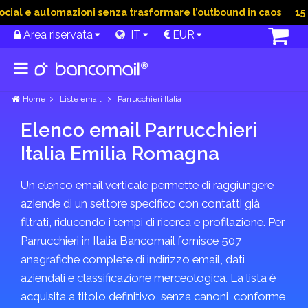
ial e automazioni senza trasformare l’outbound in caos
15 Gi
Area riservata
IT
EUR
Home
Liste email
Parrucchieri Italia
Elenco email Parrucchieri
Italia Emilia Romagna
Un elenco email verticale permette di raggiungere
aziende di un settore specifico con contatti già
filtrati, riducendo i tempi di ricerca e profilazione. Per
Parrucchieri in Italia Bancomail fornisce 507
anagrafiche complete di indirizzo email, dati
aziendali e classificazione merceologica. La lista è
acquisita a titolo definitivo, senza canoni, conforme