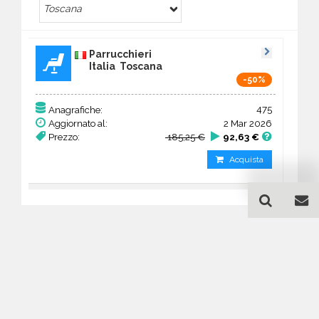
Toscana
Parrucchieri
Italia Toscana
-50%
475
Anagrafiche:
Aggiornato al:
2 Mar 2026
Prezzo:
185,25 €
92,63 €
Acquista
Guida all'acquisto di un
database email Parrucchieri
- Toscana