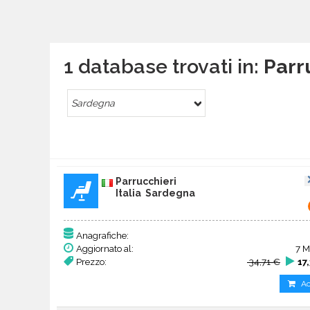
1 database trovati in:
Parru
Sardegna
Parrucchieri
Italia Sardegna
Anagrafiche:
Aggiornato al:
7 M
Prezzo:
34,71 €
17
Ac