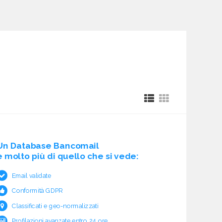
Un Database Bancomail
è molto più di quello che si vede:
Email validate
Conformità GDPR
Classificati e geo-normalizzati
Profilazioni avanzate entro 24 ore