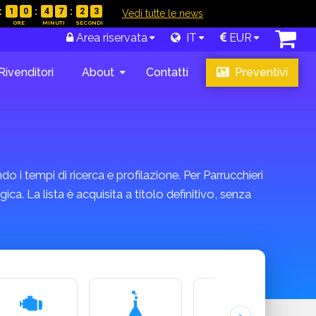
1
0
4
7
2
2
|
Vedi tutte le news
Area riservata
IT
EUR
Rivenditori
About
Contatti
Preventivi
o i tempi di ricerca e profilazione. Per Parrucchieri
ca. La lista è acquisita a titolo definitivo, senza