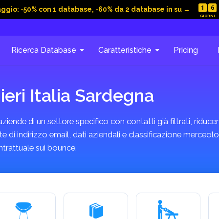
1
6
aggio: -50% con 1 database, -60% da 2 database in su →
Ricerca Database
Caratteristiche
Pricing
eri Italia Sardegna
ende di un settore specifico con contatti già filtrati, riducend
di indirizzo email, dati aziendali e classificazione merceologi
trattuale sui bounce.