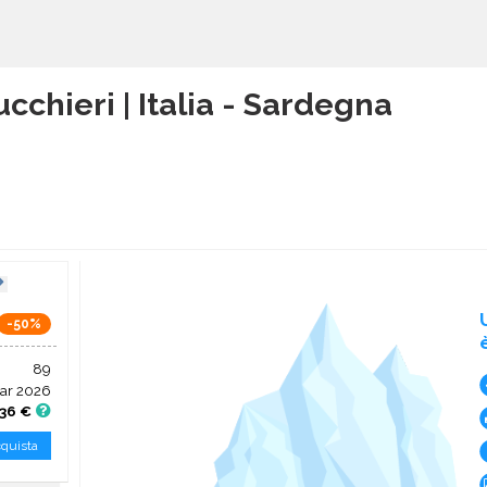
cchieri | Italia - Sardegna
-50%
89
ar 2026
,36 €
quista