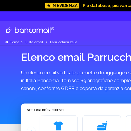
★ IN EVIDENZA
Più database, più vant
Home
Liste email
Parrucchieri Italia
Elenco email Parrucchi
Un elenco email verticale permette di raggiungere azi
in Italia Bancomail fornisce 89 anagrafiche complete 
canoni, conforme GDPR e coperta da garanzia con
SETTORI PIÙ RICHIESTI