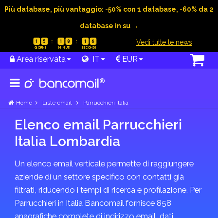
Più database, più vantaggio: -50% con 1 database, -60% da 2
database in su →
|
Vedi tutte le news
1
5
1
8
1
6
Area riservata
IT
EUR
Home
Liste email
Parrucchieri Italia
Elenco email Parrucchieri
Italia Lombardia
Un elenco email verticale permette di raggiungere
aziende di un settore specifico con contatti già
filtrati, riducendo i tempi di ricerca e profilazione. Per
Parrucchieri in Italia Bancomail fornisce 858
anagrafiche complete di indirizzo email, dati