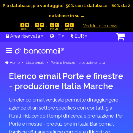
Più database, più vantaggio: -50% con 1 database, -60% da 2
database in su →
|
Vedi tutte le news
1
3
2
2
4
1
2
9
Area riservata
IT
EUR
Home
Liste email
Porte e finestre - produzione Italia
Elenco email Porte e finestre
- produzione Italia Marche
Un elenco email verticale permette di raggiungere
aziende di un settore specifico con contatti già
filtrati, riducendo i tempi di ricerca e profilazione. Per
Porte e finestre - produzione in Italia Bancomail
fornisce 164 anagrafiche complete di indirizzo