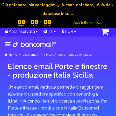
Più database, più vantaggio: -50% con 1 database, -60% da 2
database in su →
|
Vedi tutte le news
1
5
4
2
4
5
Area riservata
IT
EUR
Home
Liste email
Porte e finestre - produzione Italia
Elenco email Porte e finestre
- produzione Italia Sicilia
Un elenco email verticale permette di raggiungere
aziende di un settore specifico con contatti già
filtrati, riducendo i tempi di ricerca e profilazione. Per
Porte e finestre - produzione in Italia Bancomail
fornisce 465 anagrafiche complete di indirizzo