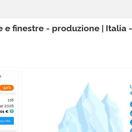
e e finestre - produzione | Italia
-50%
118
ar 2026
,01 €
quista