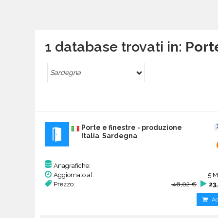
1 database trovati in:
Port
Sardegna
Porte e finestre - produzione
Italia Sardegna
Anagrafiche:
Aggiornato al:
5 M
Prezzo:
46,02 €
23
Ac