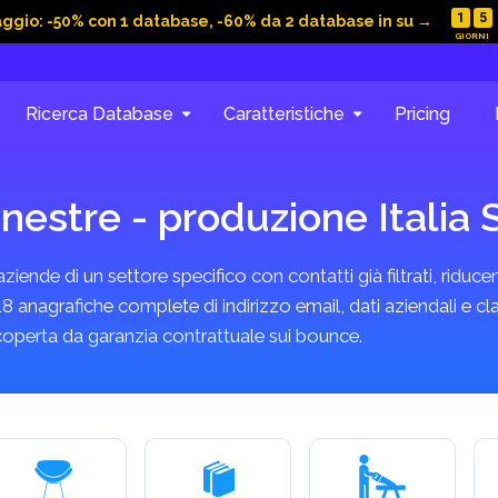
1
5
aggio: -50% con 1 database, -60% da 2 database in su →
Ricerca Database
Caratteristiche
Pricing
inestre - produzione Italia
ende di un settore specifico con contatti già filtrati, riducen
18 anagrafiche complete di indirizzo email, dati aziendali e cl
coperta da garanzia contrattuale sui bounce.