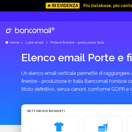
★ IN EVIDENZA
Più database, più vant
Home
Liste email
Porte e finestre - produzione Italia
Elenco email Porte e f
Un elenco email verticale permette di raggiungere azi
finestre - produzione in Italia Bancomail fornisce 1
titolo definitivo, senza canoni, conforme GDPR e 
SETTORI PIÙ RICHIESTI