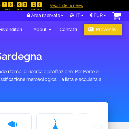
1
9
0
3
2
5
|
Vedi tutte le news
Area riservata
IT
EUR
Rivenditori
About
Contatti
Preventivi
 Sardegna
do i tempi di ricerca e profilazione. Per Porte e
assificazione merceologica. La lista è acquisita a