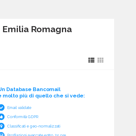
a - Emilia Romagna
Un Database Bancomail
è molto più di quello che si vede:
Email validate
Conformità GDPR
Classificati e geo-normalizzati
Profilazioni avanzate entro 24 ore