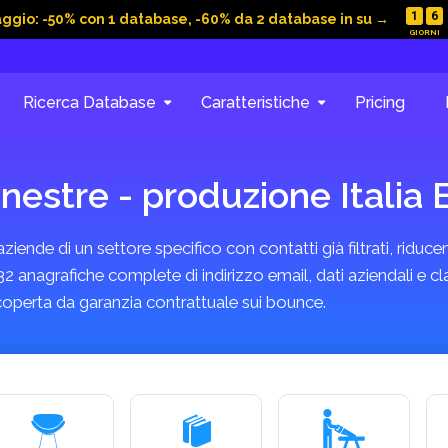
1
6
aggio: -50% con 1 database, -60% da 2 database in su →
Ricerca Database
Caratteristiche
Pricing
inestre - produzione Itali
ende di un settore specifico con contatti già filtrati, riducen
32 anagrafiche complete di indirizzo email, dati aziendali e cl
coperta da garanzia contrattuale sui bounce.