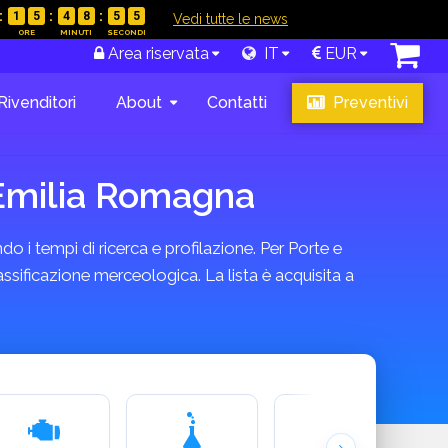
1
5
4
8
5
4
|
Vedi tutte le news
Area riservata
IT
EUR
Rivenditori
About
Contatti
Preventivi
a Emilia Romagna
do i tempi di ricerca e profilazione. Per Porte e
assificazione merceologica. La lista è acquisita a