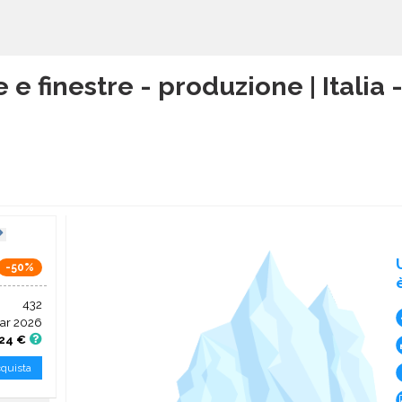
e e finestre - produzione | Itali
-50%
432
ar 2026
24 €
quista