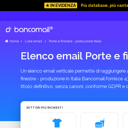
★ IN EVIDENZA
Più database, più vant
Home
Liste email
Porte e finestre - produzione Italia
Elenco email Porte e f
Un elenco email verticale permette di raggiungere azi
finestre - produzione in Italia Bancomail fornisce 4
titolo definitivo, senza canoni, conforme GDPR e 
SETTORI PIÙ RICHIESTI