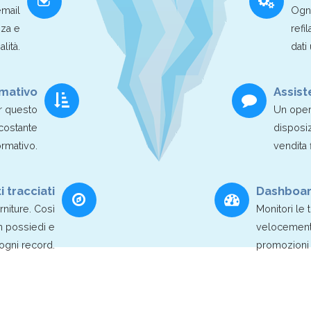
email
Ogni
nza e
refi
alità.
dati
mativo
Assist
er questo
Un oper
 costante
disposiz
rmativo.
vendita 
i tracciati
Dashboar
rniture. Così
Monitori le 
on possiedi e
velocemente,
ogni record.
promozioni e