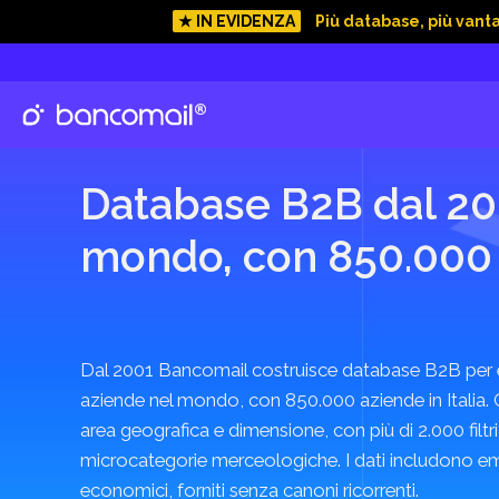
★ IN EVIDENZA
Più database, più vant
Ordini
approfi
Offert
consegna 
Database B2B dal 200
mondo, con 850.000 a
Dal 2001 Bancomail costruisce database B2B per e
aziende nel mondo, con 850.000 aziende in Italia. O
area geografica e dimensione, con più di 2.000 filtri
microcategorie merceologiche. I dati includono ema
economici, forniti senza canoni ricorrenti.