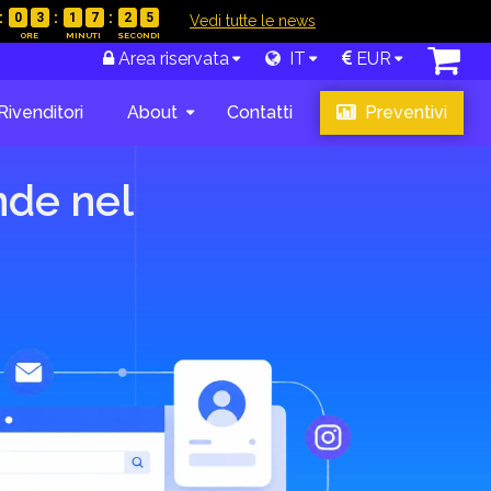
0
3
1
7
2
4
|
Vedi tutte le news
gosto
,
tabase
.
Area riservata
IT
EUR
zione e
Rivenditori
About
Contatti
Preventivi
promozioni
nde nel