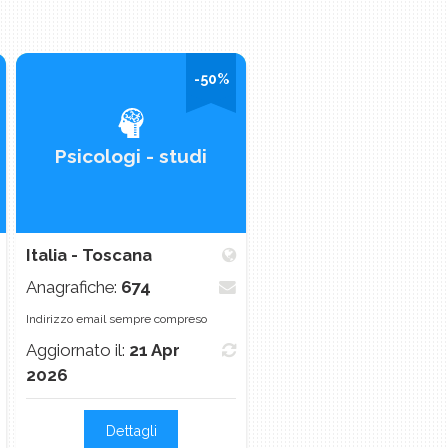
-50%
-
Psicologi - studi
Psicologi - studi
Italia - Toscana
Italia - Emilia Romagn
Anagrafiche:
674
Anagrafiche:
3.545
Indirizzo email sempre compreso
Indirizzo email sempre compreso
Aggiornato il:
21 Apr
Aggiornato il:
21 Apr
2026
2026
Dettagli
Dettagli