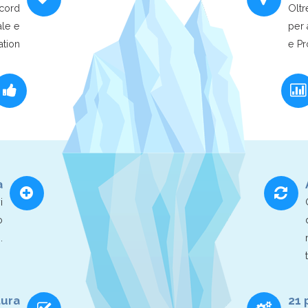
ecord
Oltr
ale e
per 
ation
e Pr
à
i
o
.
tura
21 