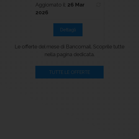
Aggiornato il:
26 Mar
Aggiornato i
2026
2026
Dettagli
De
Le offerte del mese di Bancomail. Scoprile tutte
nella pagina dedicata.
TUTTE LE OFFERTE