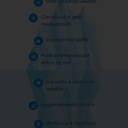
Indirizzi Email validati
Classificati e geo-
normalizzati
Conformità GDPR
Profilazioni avanzate
entro 24 ore
Garanzia e rimborso
validità
Aggiornamento ciclico
Verifica pre fornitura