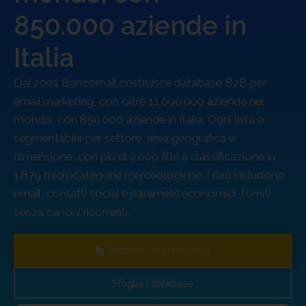
Ordini, validazione e consegna sono sempre operative.
850.000 aziende in
Fino al
23 agosto
, approfitta della promo online:
-50% su
1 Database
,
-60% da 2 Database
.
Italia
Offerta valida fino al 23 agosto 2026 esclusivamente per gli acquisti online.
Ordini, validazione e consegna sono sempre operative anche durante il periodo
Dal 2001 Bancomail costruisce database B2B per
estivo. Non cumulabile con altre promozioni o sconti.
email marketing, con oltre 11.000.000 aziende nel
Sblocca il -60%!
mondo, con 850.000 aziende in Italia. Ogni lista è
segmentabile per settore, area geografica e
dimensione, con più di 2.000 filtri e classificazione in
1.879 microcategorie merceologiche. I dati includono
email, contatti social e parametri economici, forniti
senza canoni ricorrenti.
Richiedi un preventivo
Sfoglia i database