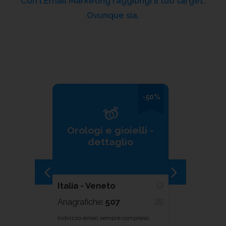
Con l'Email Marketing raggiungi il tuo target.
Ovunque sia.
-50%
Ecologi
Orologi e gioielli -
specia
dettaglio
consulen
Italia - Veneto
Italia
Anagrafiche:
507
Anagrafiche
Indirizzo email sempre compreso
Indirizzo email 