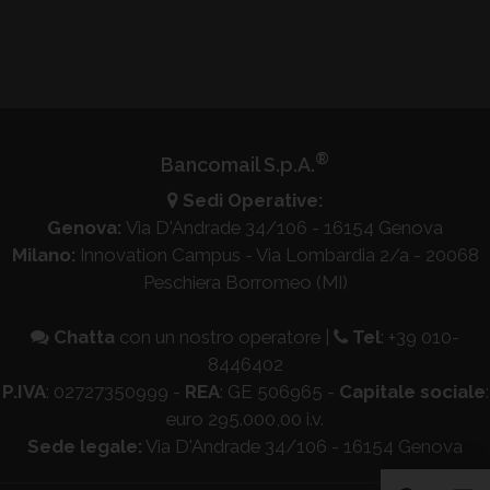
®
Bancomail S.p.A.
Sedi Operative:
Genova:
Via D'Andrade 34/106 - 16154 Genova
Milano:
Innovation Campus - Via Lombardia 2/a - 20068
Peschiera Borromeo (MI)
Chatta
con un nostro operatore
|
Tel
:
+39 010-
8446402
P.IVA
: 02727350999 -
REA
: GE 506965 -
Capitale sociale
:
euro 295.000,00 i.v.
Sede legale:
Via D'Andrade 34/106 - 16154 Genova