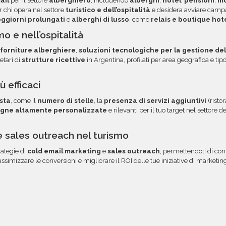
ail
per il settore
alberghiero
, includendo
alberghi
,
hotel
,
pensioni
,
mo
 diretto via email.
er chi opera nel settore
turistico e dell’ospitalità
e desidera avviare camp
oggiorni prolungati
e
alberghi di lusso
, come
relais e boutique hot
o e nell’ospitalità
forniture alberghiere
,
soluzioni tecnologiche per la gestione de
etari di
strutture ricettive
in Argentina, profilati per area geografica e tipo d
ù efficaci
esta
, come il
numero di stelle
, la
presenza di servizi aggiuntivi
(risto
gne altamente personalizzate
e rilevanti per il tuo target nel settore de
e sales outreach nel turismo
rategie di
cold email marketing
e
sales outreach
, permettendoti di cont
simizzare le conversioni e migliorare il ROI delle tue iniziative di marketin