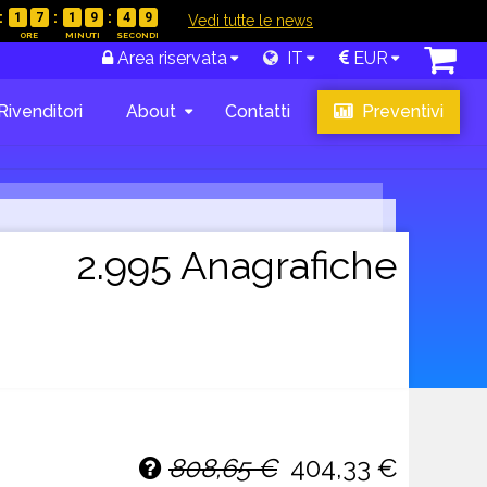
1
7
1
9
4
8
|
Vedi tutte le news
Area riservata
IT
EUR
Rivenditori
About
Contatti
Preventivi
2.995 Anagrafiche
808,65 €
404,33 €