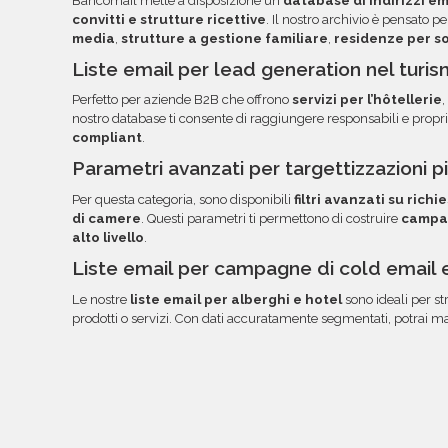
Bancomail mette a disposizione un
database di indirizzi em
documentazione nella tua area riservata, con link
convitti e strutture ricettive
. Il nostro archivio è pensato p
media
,
strutture a gestione familiare
,
residenze per s
Liste email per lead generation nel turism
Perfetto per aziende B2B che offrono
servizi per l’hôtellerie
,
nostro database ti consente di raggiungere responsabili e propri
compliant
.
Parametri avanzati per targettizzazioni pi
Per questa categoria, sono disponibili
filtri avanzati su richi
di camere
. Questi parametri ti permettono di costruire
campa
alto livello
.
Liste email per campagne di cold email 
Le nostre
liste email per alberghi e hotel
sono ideali per st
prodotti o servizi. Con dati accuratamente segmentati, potrai mas