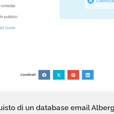
Dashboar
richiesta)
hi pubblici
rt Guide
Condividi:
uisto di un database email Alberg