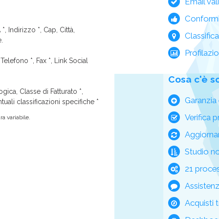
Email val
Conform
*, Indirizzo *, Cap, Città,
Classific
e.
Profilazi
Telefono *, Fax *, Link Social
Cosa c'è s
ica, Classe di Fatturato *,
Garanzia 
tuali classificazioni specifiche *
Verifica p
a variabile.
Aggiorna
Studio n
21 process
Assisten
Acquisti t