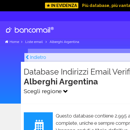
★ IN EVIDENZA
Più database, più vant
Home
Liste email
Alberghi Argentina
Indietro
Database Indirizzi Email Verifi
Alberghi Argentina
Scegli regione
Questo database contiene 2.995 a
complete, uniche e sempre compren