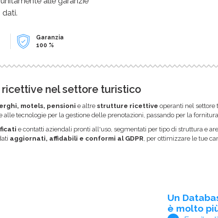
 unitamente alle garanzie
 dati.
Garanzia
100 %
ricettive nel settore turistico
erghi, motels, pensioni
e altre
strutture ricettive
operanti nel settore 
e alle tecnologie per la gestione delle prenotazioni, passando per la fornitura d
ficati
e contatti aziendali pronti all'uso, segmentati per tipo di struttura e a
dati
aggiornati, affidabili e conformi al GDPR
, per ottimizzare le tue 
Un Databa
è molto più