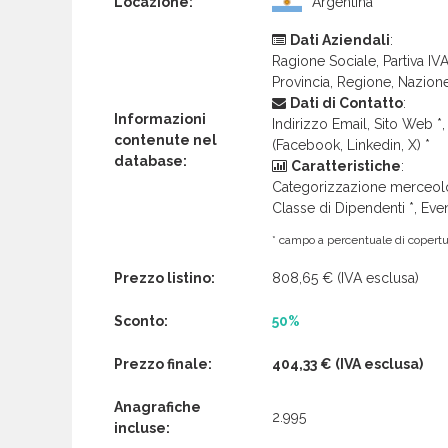
Locazione:
Argentina
Dati Aziendali
:
Ragione Sociale, Partiva IVA 
Provincia, Regione, Nazion
Dati di Contatto
:
Informazioni
Indirizzo Email, Sito Web *, 
contenute nel
(Facebook, Linkedin, X) *
database:
Caratteristiche
:
Categorizzazione merceolog
Classe di Dipendenti *, Even
* campo a percentuale di copertur
Prezzo listino:
808,65 €
(IVA esclusa)
Sconto:
50%
Prezzo finale:
404,33 €
(IVA esclusa)
Anagrafiche
2.995
incluse: