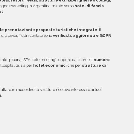
tels
,
resort
,
relais
,
strutture extralberghiere
e
collegi,
agne marketing in Argentina mirate verso
hotel di fascia
el
.
lle prenotazioni
o
proposte turistiche integrate
. Il
i attività. Tutti i contatti sono
verificati, aggiornati e GDPR
rante, piscina, SPA, sale meeting), oppure dati come il
numero
ll’ospitalità, sia per
hotel economici
che per
strutture di
attare in modo diretto strutture ricettive interessate ai tuoi
g.