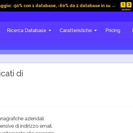
1
3
aggio: -50% con 1 database, -60% da 2 database in su →
Ricerca Database
Caratteristiche
Pricing
cati di
nagrafiche aziendali
sive di indirizzo email.