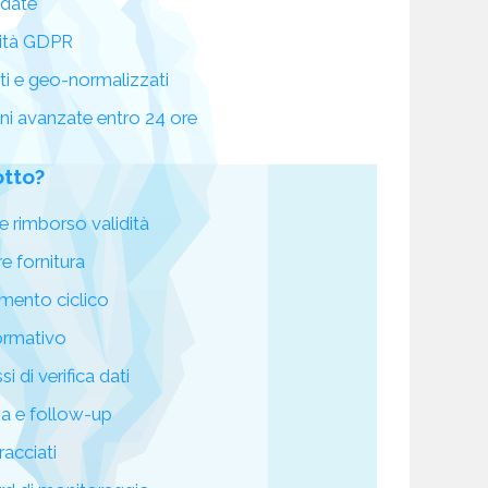
idate
ità GDPR
ati e geo-normalizzati
oni avanzate entro 24 ore
otto?
e rimborso validità
re fornitura
mento ciclico
ormativo
i di verifica dati
za e follow-up
racciati