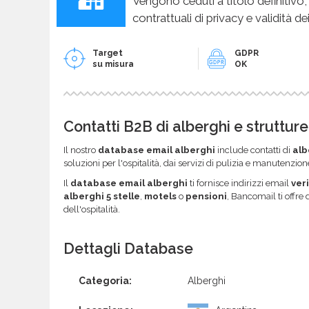
Vengono ceduti a titolo definitivo,
contrattuali di privacy e validità dei
Target
GDPR
su misura
OK
Contatti B2B di alberghi e strutture 
Il nostro
database email alberghi
include contatti di
alb
soluzioni per l'ospitalità, dai servizi di pulizia e manutenzion
Il
database email alberghi
ti fornisce indirizzi email
veri
alberghi 5 stelle
,
motels
o
pensioni
, Bancomail ti offre 
dell'ospitalità.
Dettagli Database
Categoria:
Alberghi