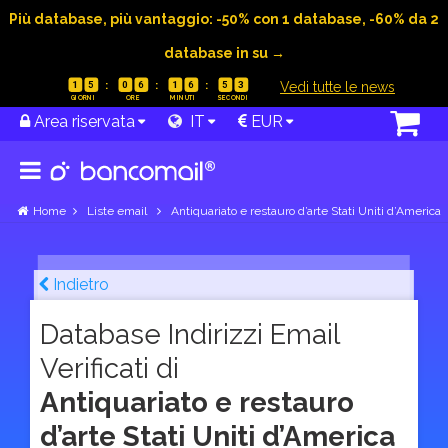
Più database, più vantaggio: -50% con 1 database, -60% da 2
database in su →
|
Vedi tutte le news
1
5
0
6
1
6
5
2
Area riservata
IT
EUR
Home
Liste email
Antiquariato e restauro d’arte Stati Uniti d’America
Indietro
Database Indirizzi Email
Verificati di
Antiquariato e restauro
d’arte Stati Uniti d’America