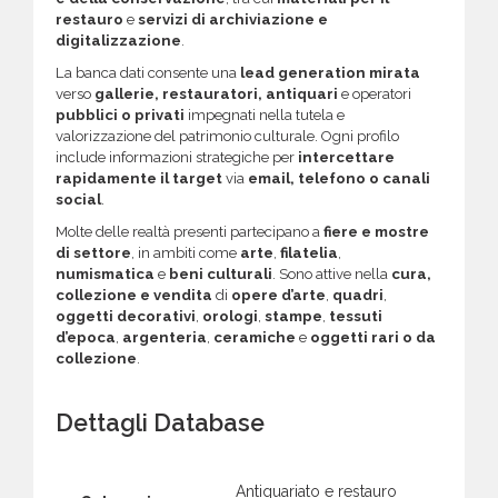
restauro
e
servizi di archiviazione e
digitalizzazione
.
La banca dati consente una
lead generation mirata
verso
gallerie, restauratori, antiquari
e operatori
pubblici o privati
impegnati nella tutela e
valorizzazione del patrimonio culturale. Ogni profilo
include informazioni strategiche per
intercettare
rapidamente il target
via
email, telefono o canali
social
.
Molte delle realtà presenti partecipano a
fiere e mostre
di settore
, in ambiti come
arte
,
filatelia
,
numismatica
e
beni culturali
. Sono attive nella
cura,
collezione e vendita
di
opere d’arte
,
quadri
,
oggetti decorativi
,
orologi
,
stampe
,
tessuti
d’epoca
,
argenteria
,
ceramiche
e
oggetti rari o da
collezione
.
Dettagli Database
Antiquariato e restauro