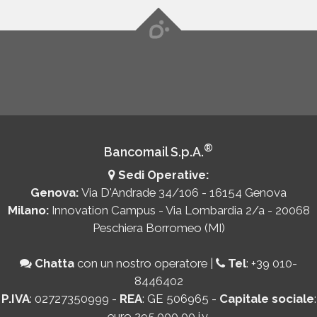
®
Bancomail S.p.A.
Sedi Operative:
Genova:
Via D'Andrade 34/106 - 16154 Genova
Milano:
Innovation Campus - Via Lombardia 2/a - 20068
Peschiera Borromeo (MI)
Chatta
con un nostro operatore
|
Tel
:
+39 010-
8446402
P.IVA
: 02727350999 -
REA
: GE 506965 -
Capitale sociale
:
euro 295.000,00 i.v.