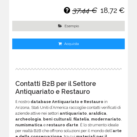
37,44 €
18,72 €
Esempio
Acquista
Contatti B2B per il Settore
Antiquariato e Restauro
Il nostro
database Antiquariato e Restauro
in
Arizona, Stati Uniti d’America raccoglie contatti verificati di
aziende attive nei settori
antiquariato
,
araldica
,
archeologia
,
beni culturali
,
filatelia
,
modernariato
,
numismatica
e
restauro d’arte
. È lo strumento ideale
per realtà B2B che offrono soluzioni per il mondo dell’
arte
e della conservazione
, tra cui
materiali per il