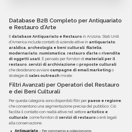
criteri specifici. Se online non trovi la
entro 60 giorni dall'acquisto, potrai richiedere
Puoi completare l'acquisto in tutta sicurezza
configurazione che cerchi, contatta il nostro
un rimborso o un credito da utilizzare per
tramite bonifico o carta di credito, utilizzando
reparto Commerciale: ti aiuteremo a costruire
futuri acquisti. La garanzia copre tutti gli errori
i circuiti protetti Banca Sella e PayPal. Inoltre,
Database B2B Completo per Antiquariato
il target perfetto per la tua campagna.
come email inesistenti o DNS errati.
per acquisti voluminosi, è possibile acquistare
e Restauro d’Arte
crediti da utilizzare su più ordini. Contattaci per
Il
database Antiquariato e Restauro
in Arizona, Stati Uniti
maggiori informazioni su come sfruttare
d’America include contatti di aziende attive in
antiquariato
,
questa opzione.
araldica
,
archeologia e beni culturali
,
filatelia
,
modernariato
,
numismatica
,
restauro d’arte
e
rivendita
di oggetti usati
. È pensato per fornitori di
materiali per il
restauro
,
servizi di archiviazione
o
proposte culturali
che desiderano avviare
campagne di email marketing
o
strategie di
sales outreach
mirate.
Filtri Avanzati per Operatori del Restauro
e dei Beni Culturali
Per questa categoria sono disponibili filtri per
paese e regione
,
che consentono una segmentazione precisa del pubblico. Ciò
facilita il contatto con realtà attive nel settore
artistico e
culturale
, come fornitori di
servizi di restauro
o enti legati
alla conservazione.
Antiquariato
– Per commercio e collezionismo