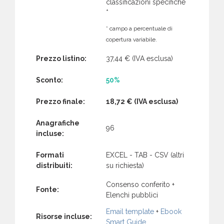
classificazioni specifiche
*
* campo a percentuale di
copertura variabile.
Prezzo listino:
37,44 €
(IVA esclusa)
Sconto:
50%
Prezzo finale:
18,72 €
(IVA esclusa)
Anagrafiche
96
incluse:
Formati
EXCEL - TAB - CSV (altri
distribuiti:
su richiesta)
Consenso conferito +
Fonte:
Elenchi pubblici
Email template
+
Ebook
Risorse incluse:
Smart Guide