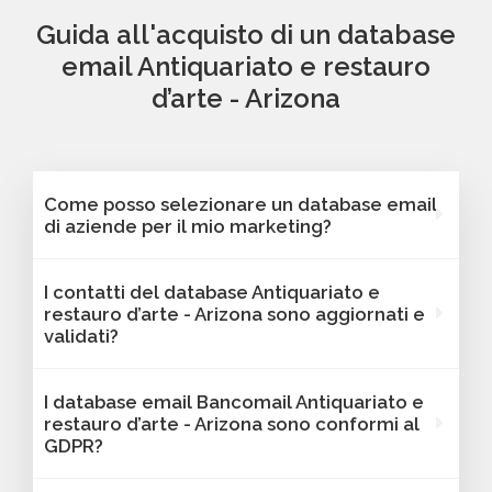
Guida all'acquisto di un database
email Antiquariato e restauro
d’arte - Arizona
Come posso selezionare un database email
di aziende per il mio marketing?
Puoi selezionare e acquistare i database dalla
I contatti del database Antiquariato e
nostra piattaforma Bancomail. Troverai
restauro d’arte - Arizona sono aggiornati e
contatti B2B verificati di aziende attive
validati?
Antiquariato e restauro d’arte - Arizona. Tutti i
contatti includono l'indirizzo email e sono
Sì, Bancomail garantisce che tutti i contatti
I database email Bancomail Antiquariato e
filtrabili per area geografica, settore,
includano email attive e aggiornate. I nostri
restauro d’arte - Arizona sono conformi al
dimensione aziendale e altri criteri utili per il
database vengono sottoposti a verifiche
GDPR?
tuo marketing.
regolari per offrire solo contatti affidabili,
aggiornati e conformi alle normative vigenti. I
Sì, tutti i contatti sono raccolti da fonti