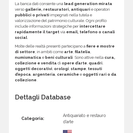
La banca dati consente una
lead generation mirata
verso
gallerie, restauratori, antiquari
e operatori
pubblici o privati
impegnati nella tutela e
valorizzazione del patrimonio culturale. Ogni profilo
include informazioni strategiche per
intercettare
rapidamente il target
via
email, telefono o canali
social
.
Molte delle realtà presenti partecipano a
fiere e mostre
di settore
, in ambiti come
arte
,
filatelia
,
numismatica
e
beni culturali
. Sono attive nella
cura,
collezione e vendita
di
opere d’arte
,
quadri
,
oggetti decorativi
,
orologi
,
stampe
,
tessuti
d’epoca
,
argenteria
,
ceramiche
e
oggetti rari o da
collezione
.
Dettagli Database
Antiquariato e restauro
Categoria:
d’arte