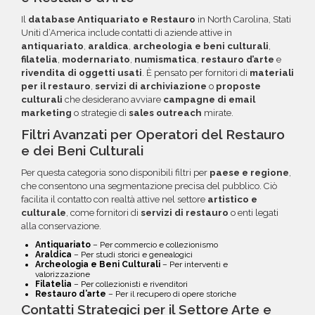
errati.
crediti da utilizzare su più ordini. Contattaci per
Il
database Antiquariato e Restauro
in North Carolina, Stati
maggiori informazioni su come sfruttare
Uniti d’America include contatti di aziende attive in
questa opzione.
antiquariato
,
araldica
,
archeologia e beni culturali
,
filatelia
,
modernariato
,
numismatica
,
restauro d’arte
e
rivendita di oggetti usati
. È pensato per fornitori di
materiali
per il restauro
,
servizi di archiviazione
o
proposte
culturali
che desiderano avviare
campagne di email
marketing
o strategie di
sales outreach
mirate.
Filtri Avanzati per Operatori del Restauro
e dei Beni Culturali
Per questa categoria sono disponibili filtri per
paese e regione
,
che consentono una segmentazione precisa del pubblico. Ciò
facilita il contatto con realtà attive nel settore
artistico e
culturale
, come fornitori di
servizi di restauro
o enti legati
alla conservazione.
Antiquariato
– Per commercio e collezionismo
Araldica
– Per studi storici e genealogici
Archeologia e Beni Culturali
– Per interventi e
valorizzazione
Filatelia
– Per collezionisti e rivenditori
Restauro d’arte
– Per il recupero di opere storiche
Contatti Strategici per il Settore Arte e