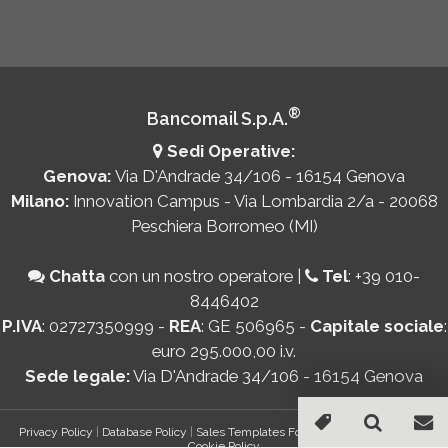
®
Bancomail S.p.A.
Sedi Operative:
Genova:
Via D'Andrade 34/106 - 16154 Genova
Milano:
Innovation Campus - Via Lombardia 2/a - 20068
Peschiera Borromeo (MI)
Chatta
con un nostro operatore
|
Tel
:
+39 010-
8446402
P.IVA
: 02727350999 -
REA
: GE 506965 -
Capitale sociale
:
euro 295.000,00 i.v.
Sede legale:
Via D'Andrade 34/106 - 16154 Genova
Privacy Policy
|
Database Policy
|
Sales Templates For Gmail - AddOn Policy
|
Cookie Policy