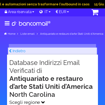
 automazioni senza trasformare l’outbound in caos
15 Giu 202
Area riservata
IT
EUR
Home
Liste email
Antiquariato e restauro d’arte Stati Uniti d’America
Indietro
Database Indirizzi Email
Verificati di
Antiquariato e restauro
d’arte Stati Uniti d’America
North Carolina
Scegli regione