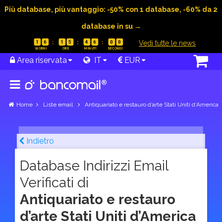
Più database, più vantaggio: -50% con 1 database, -60% da 2
database in su →
|
Vedi tutte le news
1
6
1
5
4
5
5
9
Area riservata
IT
EUR
Home
Liste email
Antiquariato e restauro d’arte Stati Uniti d’America
Indietro
Database Indirizzi Email
Verificati di
Antiquariato e restauro
d’arte Stati Uniti d’America