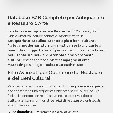
criteri specifici. Se online non trovi la
entro 60 giorni dall'acquisto, potrai richiedere
Puoi completare l'acquisto in tutta sicurezza
configurazione che cerchi, contatta il nostro
un rimborso o un credito da utilizzare per
tramite bonifico o carta di credito, utilizzando
reparto Commerciale: ti aiuteremo a costruire
futuri acquisti. La garanzia copre tutti gli errori
i circuiti protetti Banca Sella e PayPal. Inoltre,
Database B2B Completo per Antiquariato
il target perfetto per la tua campagna.
come email inesistenti o DNS errati.
per acquisti voluminosi, è possibile acquistare
e Restauro d’Arte
crediti da utilizzare su più ordini. Contattaci per
Il
database Antiquariato e Restauro
in Wisconsin, Stati
maggiori informazioni su come sfruttare
Uniti d’America include contatti di aziende attive in
questa opzione.
antiquariato
,
araldica
,
archeologia e beni culturali
,
filatelia
,
modernariato
,
numismatica
,
restauro d’arte
e
rivendita di oggetti usati
. È pensato per fornitori di
materiali
per il restauro
,
servizi di archiviazione
o
proposte
culturali
che desiderano avviare
campagne di email
marketing
o strategie di
sales outreach
mirate.
Filtri Avanzati per Operatori del Restauro
e dei Beni Culturali
Per questa categoria sono disponibili filtri per
paese e regione
,
che consentono una segmentazione precisa del pubblico. Ciò
facilita il contatto con realtà attive nel settore
artistico e
culturale
, come fornitori di
servizi di restauro
o enti legati
alla conservazione.
Antiquariato
– Per commercio e collezionismo