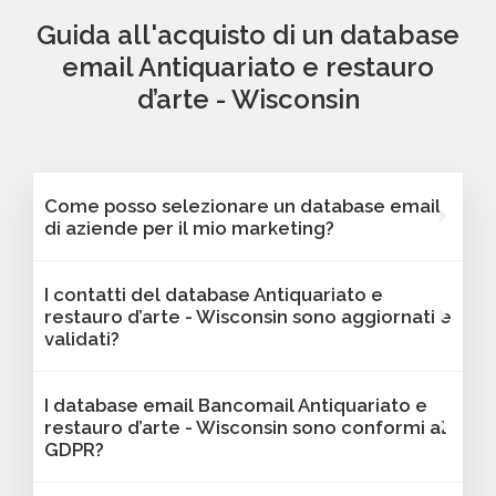
Guida all'acquisto di un database
email Antiquariato e restauro
d’arte - Wisconsin
Come posso selezionare un database email
di aziende per il mio marketing?
Puoi selezionare e acquistare i database dalla
I contatti del database Antiquariato e
nostra piattaforma Bancomail. Troverai
restauro d’arte - Wisconsin sono aggiornati e
contatti B2B verificati di aziende attive
validati?
Antiquariato e restauro d’arte - Wisconsin.
Tutti i contatti includono l'indirizzo email e
Sì, Bancomail garantisce che tutti i contatti
I database email Bancomail Antiquariato e
sono filtrabili per area geografica, settore,
includano email attive e aggiornate. I nostri
restauro d’arte - Wisconsin sono conformi al
dimensione aziendale e altri criteri utili per il
database vengono sottoposti a verifiche
GDPR?
tuo marketing.
regolari per offrire solo contatti affidabili,
aggiornati e conformi alle normative vigenti. I
Sì, tutti i contatti sono raccolti da fonti