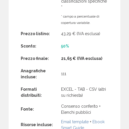
classificazioni specifiche
*
* campo a percentuale di
copertura variabile.
Prezzo listino:
43,29 €
(IVA esclusa)
Sconto:
50%
Prezzo finale:
21,65 €
(IVA esclusa)
Anagrafiche
111
incluse:
Formati
EXCEL - TAB - CSV (altri
distribuiti:
su richiesta)
Consenso conferito +
Fonte:
Elenchi pubblici
Email template
+
Ebook
Risorse incluse:
Smart Guide