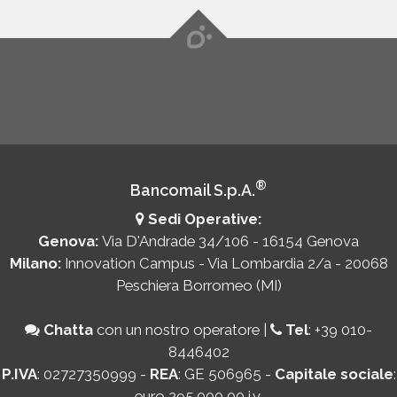
®
Bancomail S.p.A.
Sedi Operative:
Genova:
Via D'Andrade 34/106 - 16154 Genova
Milano:
Innovation Campus - Via Lombardia 2/a - 20068
Peschiera Borromeo (MI)
Chatta
con un nostro operatore
|
Tel
:
+39 010-
8446402
P.IVA
: 02727350999 -
REA
: GE 506965 -
Capitale sociale
:
euro 295.000,00 i.v.