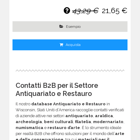
43,29 €
21,65 €
Esempio
Acquista
Contatti B2B per il Settore
Antiquariato e Restauro
Il nostro
database Antiquariato e Restauro
in
Wisconsin, Stati Uniti d’America raccoglie contatti verificati
di aziende attive nei settori
antiquariato
,
araldica
,
archeologia
,
beni culturali
,
filatelia
,
modernariato
,
numismatica
e
restauro d’arte
. È lo strumento ideale
per realtà B2B che offrono soluzioni per il mondo dell’
arte
e della conservazione
, tra cui
materiali per il