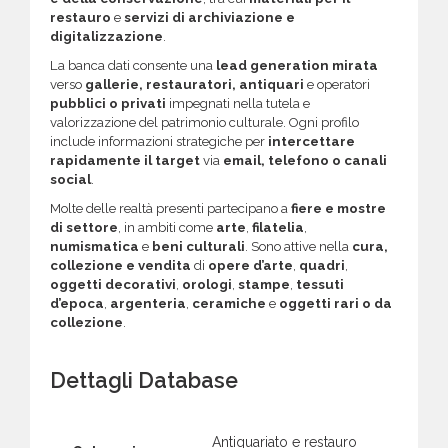
restauro
e
servizi di archiviazione e
digitalizzazione
.
La banca dati consente una
lead generation mirata
verso
gallerie, restauratori, antiquari
e operatori
pubblici o privati
impegnati nella tutela e
valorizzazione del patrimonio culturale. Ogni profilo
include informazioni strategiche per
intercettare
rapidamente il target
via
email, telefono o canali
social
.
Molte delle realtà presenti partecipano a
fiere e mostre
di settore
, in ambiti come
arte
,
filatelia
,
numismatica
e
beni culturali
. Sono attive nella
cura,
collezione e vendita
di
opere d’arte
,
quadri
,
oggetti decorativi
,
orologi
,
stampe
,
tessuti
d’epoca
,
argenteria
,
ceramiche
e
oggetti rari o da
collezione
.
Dettagli Database
Antiquariato e restauro