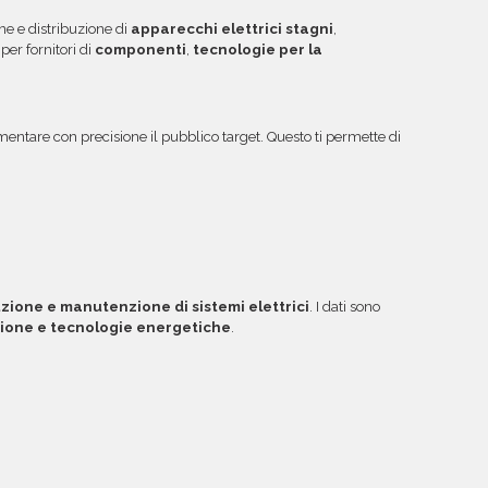
ggiori informazioni su come sfruttare questa
ne e distribuzione di
apparecchi elettrici stagni
,
 per fornitori di
componenti
,
tecnologie per la
entare con precisione il pubblico target. Questo ti permette di
ione e manutenzione di sistemi elettrici
. I dati sono
ione e tecnologie energetiche
.