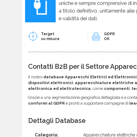
uniche e sempre comprensive di in
a titolo definitivo, unitamente alle
e validità dei dati.
Target
GDPR
su misura
OK
Contatti B2B per il Settore Apparecc
Il nostro
database Apparecchi Elettrici ed Elettronici
dispositivi elettronici
,
apparecchiature elettriche 
elettronica ed elettrotecnica
, come
componenti
,
te
Grazie a una segmentazione geografica dettagliata e a contatti 
conformi al GDPR
e pronti a supportare campagne di
lea
Dettagli Database
Categoria:
Apparecchiature elettriche 