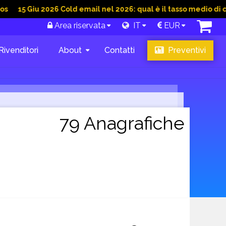
iu 2026 Cold email nel 2026: qual è il tasso medio di conversio
Area riservata
IT
EUR
Rivenditori
About
Contatti
Preventivi
79 Anagrafiche