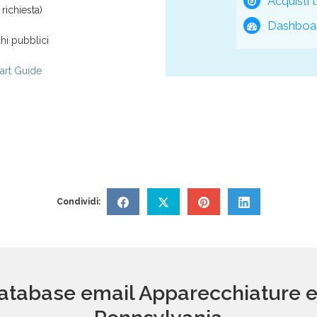
Acquisti t
richiesta)
Dashboar
hi pubblici
rt Guide
Condividi:
database email Apparecchiature el