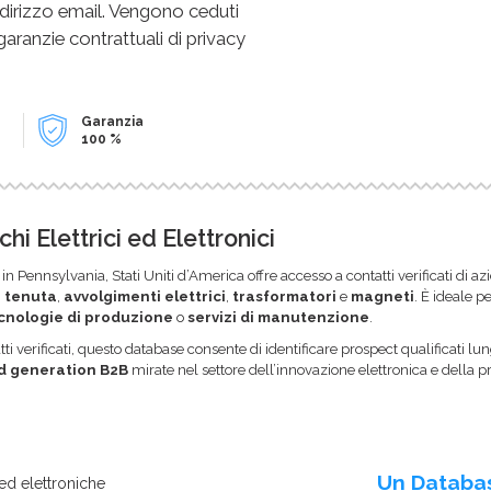
dirizzo email. Vengono ceduti
 garanzie contrattuali di privacy
Garanzia
100 %
hi Elettrici ed Elettronici
in Pennsylvania, Stati Uniti d’America offre accesso a contatti verificati di
a tenuta
,
avvolgimenti elettrici
,
trasformatori
e
magneti
. È ideale p
cnologie di produzione
o
servizi di manutenzione
.
verificati, questo database consente di identificare prospect qualificati lungo
d generation B2B
mirate nel settore dell’innovazione elettronica e della p
Un Databa
ed elettroniche