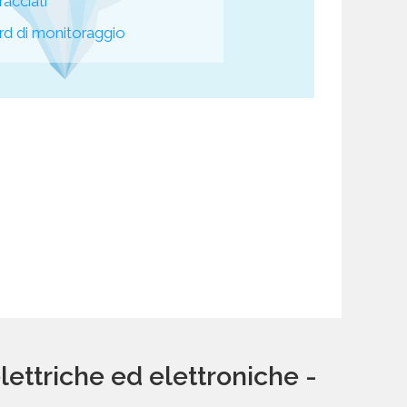
racciati
d di monitoraggio
ettriche ed elettroniche -