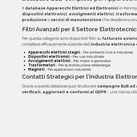
colonne per semplificare la lettura, l'ordinamento
Il
database Apparecchi Elettrici ed Elettronici
in Pennsyl
volta pronti, troverai file e documentazione nell
dispositivi elettronici
,
avvolgimenti elettrici
,
trasforma
link diretto via email.
produzione
o
servizi di manutenzione
che desiderano av
Filtri Avanzati per il Settore Elettrotecn
Per questa categoria sono disponibili filtri su
fatturato azien
contattare efficacemente aziende dell’
industria elettronica
Apparecchi elettrici stagni
- Per ambienti civili e industriali
Dispositivi elettronici
- Per uso industriale
Avvolgimenti elettrici
- Per motori e generatori
Trasformatori
- Per la distribuzione dell’energia
Magneti
- Per applicazioni industriali
Contatti Strategici per l’Industria Elettr
Grazie a questo database puoi strutturare
campagne B2B ad a
verificati, aggiornati e conformi al GDPR
- una risorsa ut