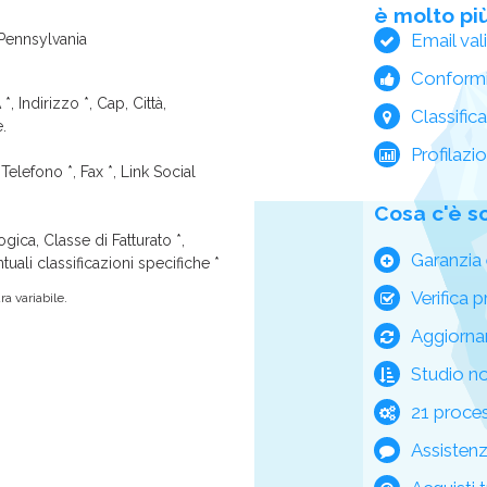
è molto più
Email val
 Pennsylvania
Conform
*, Indirizzo *, Cap, Città,
Classific
e.
Profilazi
Telefono *, Fax *, Link Social
Cosa c'è s
ica, Classe di Fatturato *,
Garanzia 
tuali classificazioni specifiche *
Verifica p
a variabile.
Aggiorna
Studio n
21 process
Assisten