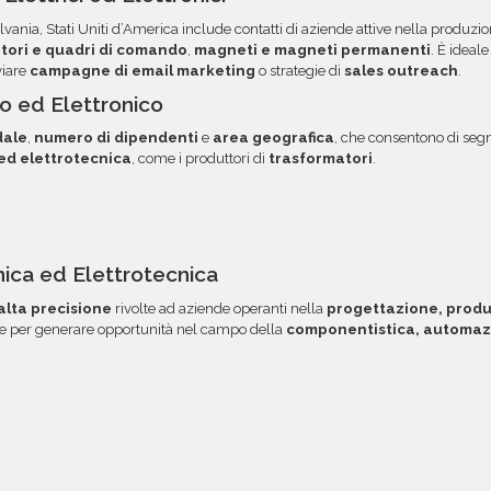
 e l'utilizzo dei dati. Una
ordini. Contattaci per ma
vania, Stati Uniti d’America include contatti di aziende attive nella produzio
a tua area riservata, con
opzione.
tori e quadri di comando
,
magneti e magneti permanenti
. È ideale
viare
campagne di email marketing
o strategie di
sales outreach
.
ico ed Elettronico
dale
,
numero di dipendenti
e
area geografica
, che consentono di segm
 ed elettrotecnica
, come i produttori di
trasformatori
.
onica ed Elettrotecnica
lta precisione
rivolte ad aziende operanti nella
progettazione, produz
ile per generare opportunità nel campo della
componentistica, automaz