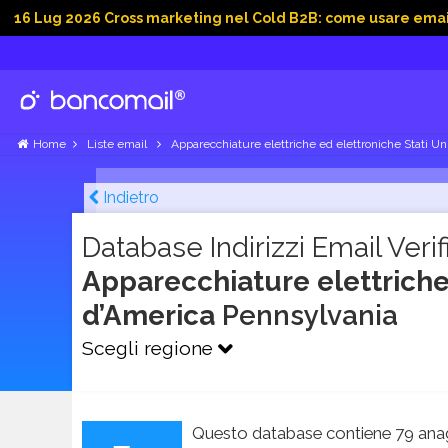
2026 Cross marketing nel Cold B2B: come usare email, dati soc
Home
Liste email
Apparecchiature elettriche ed elettroniche Stati Un
Indietro
Database Indirizzi Email Verifi
Apparecchiature elettriche 
d’America
Pennsylvania
Scegli regione
Questo database contiene 79 anag