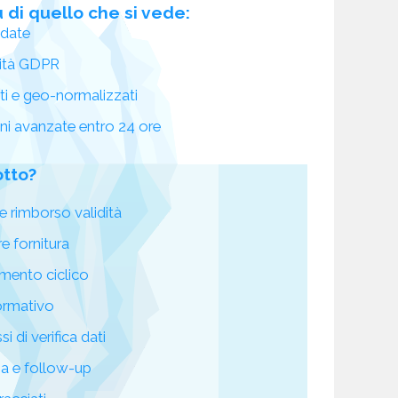
 di quello che si vede:
idate
ità GDPR
ati e geo-normalizzati
oni avanzate entro 24 ore
otto?
e rimborso validità
re fornitura
mento ciclico
ormativo
i di verifica dati
za e follow-up