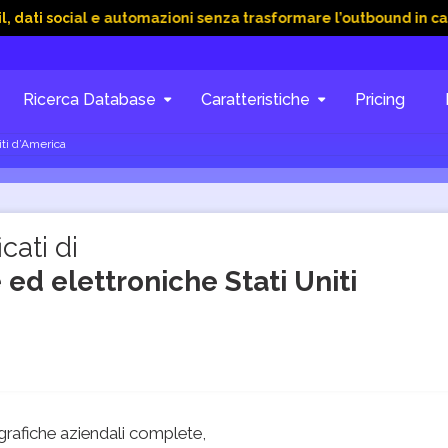
ial e automazioni senza trasformare l’outbound in caos
15 G
Ricerca Database
Caratteristiche
Pricing
iti d’America
cati di
ed elettroniche Stati Uniti
rafiche aziendali complete,