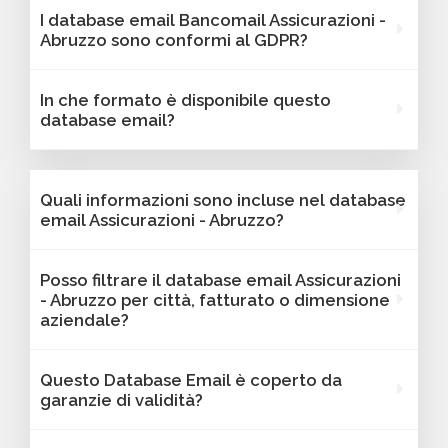
Sì, Bancomail garantisce che tutti i contatti
I database email Bancomail Assicurazioni -
includono l'indirizzo email e sono filtrabili per
includano email attive e aggiornate. I nostri
Abruzzo sono conformi al GDPR?
area geografica, settore, dimensione
database vengono sottoposti a verifiche
aziendale e altri criteri utili per il tuo marketing.
regolari per offrire solo contatti affidabili,
Sì, tutti i contatti sono raccolti da fonti
In che formato è disponibile questo
aggiornati e conformi alle normative vigenti. I
pubbliche o autorizzate e gestiti secondo le
database email?
dati sono validi per attività B2B come
linee guida del GDPR. Bancomail garantisce la
campagne email, lead generation e
piena conformità alla normativa sulla
I database Bancomail Assicurazioni - Abruzzo
comunicazioni mirate.
protezione dei dati.
vengono forniti in formato Excel o CSV, pronti
Quali informazioni sono incluse nel database
per essere importati nei tuoi strumenti di invio.
email Assicurazioni - Abruzzo?
Ogni campo è organizzato in colonne per
semplificare la lettura, l'ordinamento e
Ogni contatto dei database Bancomail
Posso filtrare il database email Assicurazioni
l'utilizzo dei dati. Una volta pronti, troverai file
include sempre l'indirizzo email, i dati di
- Abruzzo per città, fatturato o dimensione
e documentazione nella tua area riservata,
contatto completi e la categorizzazione.
aziendale?
con link diretto via email.
Oltre a questi, le informazioni strategiche
variano in base al database selezionato: potrai
Assolutamente sì. I database Bancomail
Questo Database Email è coperto da
trovare dati come fatturato, numero di
Assicurazioni - Abruzzo possono essere filtrati
garanzie di validità?
dipendenti, link ai profili social e altre
in base a parametri strategici come
caratteristiche specifiche utili per segmentare
localizzazione (città, provincia, regione, CAP),
Sì, Bancomail offre una garanzia di qualità sui