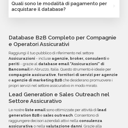
Quali sono le modalità di pagamento per
e personalizzare le tue campagne B2B.
numero di dipendenti, fatturato, forma
database email Assicurazioni - Abruzzo. Se
acquistare il database?
giuridica o altri criteri specifici. Se online non
riscontri indirizzi email non validi entro 60
trovi la configurazione che cerchi, contatta il
giorni dall'acquisto, potrai richiedere un
Puoi completare l'acquisto in tutta sicurezza
nostro reparto Commerciale: ti aiuteremo a
rimborso o un credito da utilizzare per futuri
tramite bonifico o carta di credito, utilizzando
costruire il target perfetto per la tua
acquisti. La garanzia copre tutti gli errori come
i circuiti protetti Banca Sella e PayPal. Inoltre,
Database B2B Completo per Compagnie
campagna.
email inesistenti o DNS errati.
per acquisti voluminosi, è possibile acquistare
e Operatori Assicurativi
crediti da utilizzare su più ordini. Contattaci per
Raggiungi il tuo pubblico di riferimento nel settore
maggiori informazioni su come sfruttare
Assicurazioni
- incluse
agenzie, broker, consulenti
e
questa opzione.
periti
- grazie al
database email “Assicurazioni” di
Bancomail
in Abruzzo, Italia. Questo strumento è ideale per
compagnie assicurative
,
fornitori di servizi per agenzie
e
agenzie di marketing B2B
che desiderano promuovere i
propri servizi nel settore assicurativo in modo mirato.
Lead Generation e Sales Outreach nel
Settore Assicurativo
Le nostre
liste email
sono ottimizzate per attività di
lead
generation B2B
e
sales outreach
. Consentono di
raggiungere decisori aziendali attivi nella
consulenza
assicurativa
o nella
valutazione danni
. Grazie alla