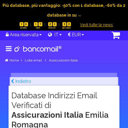
Più database, più vantaggio: -50% con 1 database, -60% da 2
database in su →
|
Vedi tutte le news
1
4
1
7
2
5
2
1
Area riservata
IT
EUR
Home
Liste email
Assicurazioni Italia
Indietro
Database Indirizzi Email
Verificati di
Assicurazioni Italia
Emilia
Romagna