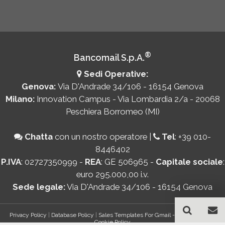
®
Bancomail S.p.A.
Sedi Operative:
Genova:
Via D'Andrade 34/106 - 16154 Genova
Milano:
Innovation Campus - Via Lombardia 2/a - 20068
Peschiera Borromeo (MI)
Chatta
con un nostro operatore
|
Tel
:
+39 010-
8446402
P.IVA
: 02727350999 -
REA
: GE 506965 -
Capitale sociale
:
euro 295.000,00 i.v.
Sede legale:
Via D'Andrade 34/106 - 16154 Genova
Privacy Policy
|
Database Policy
|
Sales Templates For Gmail - AddOn Policy
|
Cookie Policy