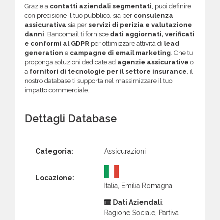
Grazie a
contatti aziendali segmentati
, puoi definire
con precisione il tuo pubblico, sia per
consulenza
assicurativa
sia per
servizi di perizia e valutazione
danni
. Bancomail ti fornisce
dati aggiornati, verificati
e conformi al GDPR
per ottimizzare attività di
lead
generation
e
campagne di email marketing
. Che tu
proponga soluzioni dedicate ad
agenzie assicurative
o
a
fornitori di tecnologie per il settore insurance
, il
nostro database ti supporta nel massimizzare il tuo
impatto commerciale.
Dettagli Database
Categoria:
Assicurazioni
Locazione:
Italia, Emilia Romagna
Dati Aziendali
:
Ragione Sociale, Partiva