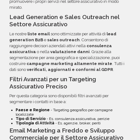
promuovere i propri servizi nel settore assicurativo in modo
mirato.
Lead Generation e Sales Outreach nel
Settore Assicurativo
Le nostre
liste email
sono ottimizzate per attività di
lead
generation B2B
e
sales outreach
. Consentono di
raggiungere decisori aziendali attivi nella
consulenza
assicurativa
o nella
valutazione danni
. Grazie alla
segmentazione per area geografica e specializzazione, puoi
costruire
campagne marketing altamente mirate
. Tutti i
dati sono
verificati, aggiornati e conformi al GDPR
.
Filtri Avanzati per un Targeting
Assicurativo Preciso
Per questa categoria sono disponibili filtri avanzati per
segmentare i contatti in base a:
Paese e Regione
- Targeting geografico per campagne
localizzate
Tipo di Servizio
- Es. consulenza assicurativa, perizie
Tipologia di Attività
- Es. agenzie, broker, periti
Email Marketing a Freddo e Sviluppo
Commerciale per il Settore Assicurativo