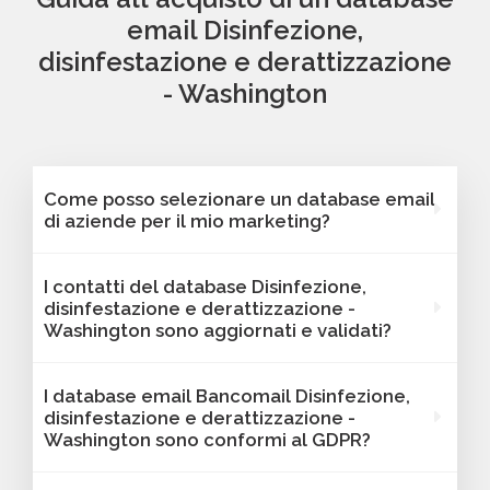
email Disinfezione,
disinfestazione e derattizzazione
- Washington
Come posso selezionare un database email
di aziende per il mio marketing?
Puoi selezionare e acquistare i database dalla
I contatti del database Disinfezione,
nostra piattaforma Bancomail. Troverai
disinfestazione e derattizzazione -
contatti B2B verificati di aziende attive
Washington sono aggiornati e validati?
Disinfezione, disinfestazione e derattizzazione
- Washington. Tutti i contatti includono
Sì, Bancomail garantisce che tutti i contatti
I database email Bancomail Disinfezione,
l'indirizzo email e sono filtrabili per area
includano email attive e aggiornate. I nostri
disinfestazione e derattizzazione -
geografica, settore, dimensione aziendale e
database vengono sottoposti a verifiche
Washington sono conformi al GDPR?
altri criteri utili per il tuo marketing.
regolari per offrire solo contatti affidabili,
aggiornati e conformi alle normative vigenti. I
Sì, tutti i contatti sono raccolti da fonti