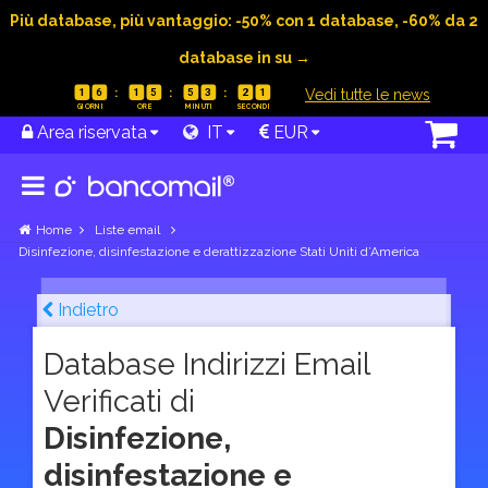
Più database, più vantaggio: -50% con 1 database, -60% da 2
database in su →
|
Vedi tutte le news
1
6
1
5
5
3
2
0
Area riservata
IT
EUR
Home
Liste email
Disinfezione, disinfestazione e derattizzazione Stati Uniti d’America
Indietro
Database Indirizzi Email
Verificati di
Disinfezione,
disinfestazione e