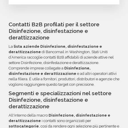
criteri specifici. Se online non trovi la
indirizzi email non validi entro 60 giorni
Puoi completare l'acquisto in tutta sicurezza
configurazione che cerchi, contatta il nostro
dall'acquisto, potrai richiedere un rimborso o
tramite bonifico o carta di credito, utilizzando
reparto Commerciale: ti aiuteremo a costruire
un credito da utilizzare per futuri acquisti. La
i circuiti protetti Banca Sella e PayPal. Inoltre,
Contatti B2B profilati per il settore
il target perfetto per la tua campagna.
garanzia copre tutti gli errori come email
per acquisti voluminosi, è possibile acquistare
Disinfezione, disinfestazione e
inesistenti o DNS errati.
crediti da utilizzare su più ordini. Contattaci per
derattizzazione
maggiori informazioni su come sfruttare
La
lista aziende Disinfezione, disinfestazione e
questa opzione.
derattizzazione
di Bancomail in Washington, Stati Uniti
d’America raccoglie contatti B2B affidabili di aziende attive nel
settore Disinfezione, disinfestazione e derattizzazione.
Comprende imprese collegate a
Disinfezione,
disinfestazione e derattizzazione
e ad altri operatori attivi
nella filiera. È utile a fornitori, produttori, distributori e agenzie che
vogliono raggiungere questo target con precisione.
Segmenti e specializzazioni nel settore
Disinfezione, disinfestazione e
derattizzazione
All'interno della macro
Disinfezione, disinfestazione e
derattizzazione
i contatti sono organizzati per
sottocategorie
, così da rendere ogni selezione più pertinente e