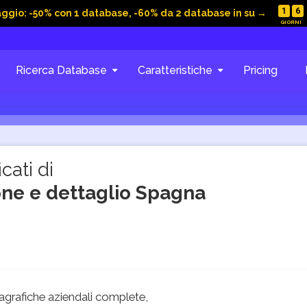
1
6
aggio: -50% con 1 database, -60% da 2 database in su →
Ricerca Database
Caratteristiche
Pricing
cati di
ione e dettaglio Spagna
grafiche aziendali complete,