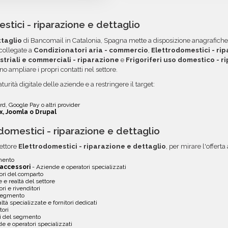
tutti gli errori come email
V, pronti per essere
acquisti voluminosi, è poss
o è organizzato in
ordini. Contattaci per ma
tici - riparazione e dettaglio
 e l'utilizzo dei dati. Una
opzione.
ttaglio
di Bancomail in Catalonia, Spagna mette a disposizione anagrafiche az
a tua area riservata, con
collegate a
Condizionatori aria - commercio
,
Elettrodomestici - rip
ustriali e commerciali - riparazione
e
Frigoriferi uso domestico - r
no ampliare i propri contatti nel settore.
turità digitale delle aziende e a restringere il target:
d, Google Pay o altri provider
x, Joomla o Drupal
omestici - riparazione e dettaglio
ettore
Elettrodomestici - riparazione e dettaglio
, per mirare l'offert
gmento
 accessori
- Aziende e operatori specializzati
tori del comparto
 e realtà del settore
ori e rivenditori
 segmento
ltà specializzate e fornitori dedicati
tori
li del segmento
e e operatori specializzati