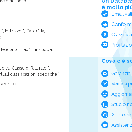
Un Databa
one e dettaglio
è molto più
Email val
Conform
*, Indirizzo *, Cap, Città,
Classific
e.
Profilazi
Telefono *, Fax *, Link Social
Cosa c'è s
ica, Classe di Fatturato *,
Garanzia 
tuali classificazioni specifiche *
Verifica p
a variabile.
Aggiorna
Studio n
21 process
Assisten