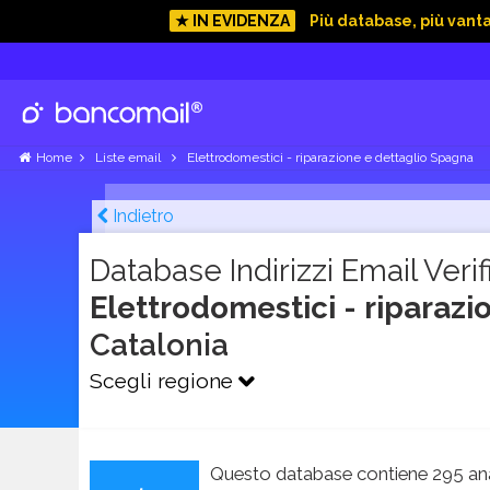
★ IN EVIDENZA
Più database, più vant
Home
Liste email
Elettrodomestici - riparazione e dettaglio Spagna
Indietro
Database Indirizzi Email Verifi
Elettrodomestici - riparaz
Catalonia
Scegli regione
Questo database contiene 295 ana