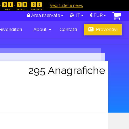
0
1
1
8
5
4
|
Vedi tutte le news
Area riservata
IT
EUR
Rivenditori
About
Contatti
Preventivi
295 Anagrafiche