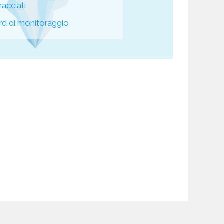
racciati
d di monitoraggio