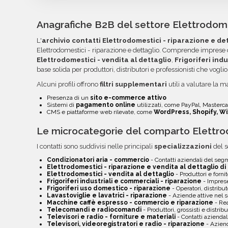
Catalonia vengono forniti in formato Excel o CS
importati nei tuoi strumenti di invio. Ogni camp
Anagrafiche B2B del settore Elettrodomes
colonne per semplificare la lettura, l'ordinamento
L'
archivio contatti Elettrodomestici - riparazione e de
volta pronti, troverai file e documentazione nell
Elettrodomestici - riparazione e dettaglio. Comprende imprese 
link diretto via email.
Elettrodomestici - vendita al dettaglio
,
Frigoriferi ind
base solida per produttori, distributori e professionisti che voglio
Alcuni profili offrono
filtri supplementari
utili a valutare la ma
Presenza di un
sito e-commerce attivo
Sistemi di
pagamento online
utilizzati, come PayPal, Mastercar
CMS e piattaforme web rilevate, come
WordPress, Shopify, Wi
Le microcategorie del comparto Elettrod
I contatti sono suddivisi nelle principali
specializzazioni
del s
Condizionatori aria - commercio
- Contatti aziendali del se
Elettrodomestici - riparazione e vendita al dettaglio di
Elettrodomestici - vendita al dettaglio
- Produttori e forni
Frigoriferi industriali e commerciali - riparazione
- Imprese
Frigoriferi uso domestico - riparazione
- Operatori, distribut
Lavastoviglie e lavatrici - riparazione
- Aziende attive nel
Macchine caffè espresso - commercio e riparazione
- Rea
Telecomandi e radiocomandi
- Produttori, grossisti e distribu
Televisori e radio - forniture e materiali
- Contatti azienda
Televisori, videoregistratori e radio - riparazione
- Aziend