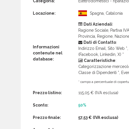
Categoria:
Elettrodomestici - riparazi
Locazione:
Spagna, Catalonia
Dati Aziendali
:
Ragione Sociale, Partiva IVA 
Provincia, Regione, Nazion
Dati di Contatto
:
Informazioni
Indirizzo Email, Sito Web *, 
contenute nel
(Facebook, Linkedin, X) *
database:
Caratteristiche
:
Categorizzazione merceolog
Classe di Dipendenti *, Even
* campo a percentuale di copertur
Prezzo listino:
115,05 €
(IVA esclusa)
Sconto:
50%
Prezzo finale:
57,53 €
(IVA esclusa)