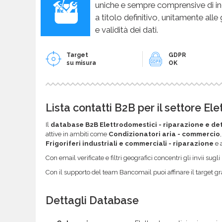
uniche e sempre comprensive di in
a titolo definitivo, unitamente alle
e validità dei dati.
Target
GDPR
su misura
OK
Lista contatti B2B per il settore El
Il
database B2B Elettrodomestici - riparazione e de
attive in ambiti come
Condizionatori aria - commercio
Frigoriferi industriali e commerciali - riparazione
e a
Con email verificate e filtri geografici concentri gli invii sug
Con il supporto del team Bancomail puoi affinare il target gr
Dettagli Database