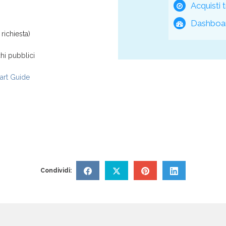
Acquisti t
Dashboar
richiesta)
hi pubblici
rt Guide
Condividi: